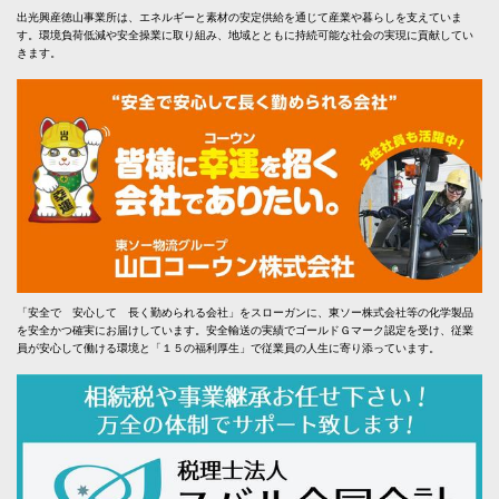
出光興産徳山事業所は、エネルギーと素材の安定供給を通じて産業や暮らしを支えていま
す。環境負荷低減や安全操業に取り組み、地域とともに持続可能な社会の実現に貢献してい
きます。
「安全で 安心して 長く勤められる会社」をスローガンに、東ソー株式会社等の化学製品
を安全かつ確実にお届けしています。安全輸送の実績でゴールドＧマーク認定を受け、従業
員が安心して働ける環境と「１５の福利厚生」で従業員の人生に寄り添っています。