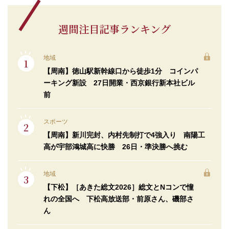
週間注目記事ランキング
地域
【周南】徳山駅新幹線口から徒歩1分 コインパ
ーキング新設 27日開業・西京銀行新本社ビル
前
スポーツ
【周南】新川完封、内村先制打で4強入り 南陽工
高が宇部鴻城高に快勝 26日・準決勝へ挑む
地域
【下松】［あきた総文2026］総文とNコンで憧
れの全国へ 下松高放送部・前原さん、磯部さ
ん