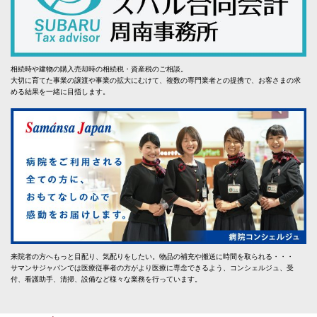
相続時や建物の購入売却時の相続税・資産税のご相談。
大切に育てた事業の譲渡や事業の拡大にむけて、複数の専門業者との提携で、お客さまの求
める結果を一緒に目指します。
来院者の方へもっと目配り、気配りをしたい。物品の補充や搬送に時間を取られる・・・
サマンサジャパンでは医療従事者の方がより医療に専念できるよう、コンシェルジュ、受
付、看護助手、清掃、設備など様々な業務を行っています。