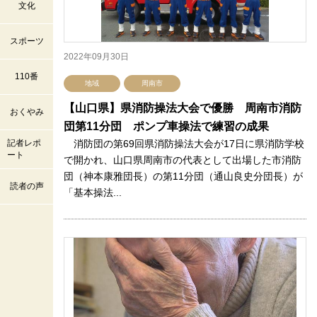
文化
スポーツ
2022年09月30日
110番
地域
周南市
【山口県】県消防操法大会で優勝 周南市消防
おくやみ
団第11分団 ポンプ車操法で練習の成果
記者レポ
消防団の第69回県消防操法大会が17日に県消防学校
ート
で開かれ、山口県周南市の代表として出場した市消防
団（神本康雅団長）の第11分団（通山良史分団長）が
読者の声
「基本操法...