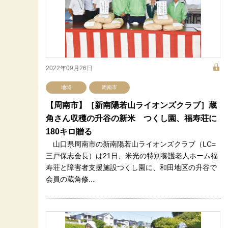
2022年09月26日
地域
周南市
【周南市】［新南陽若山ライオンズクラブ］蔵
角さん収穫の升谷の新米 つくし園、福寿荘に
180キロ贈る
山口県周南市の新南陽若山ライオンズクラブ（LC=
三戸保志会長）は21日、米光の特別養護老人ホーム福
寿荘と障害者支援施設つくし園に、和田地区の升谷で
会員の蔵角修...