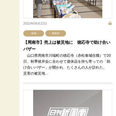
2022年09月22日
地域
周南市
【周南市】売上は被災地に 徳応寺で助け合い
バザー
山口県周南市川端町の徳応寺（赤松泰城住職）で20
日、秋季彼岸会に合わせて遊休品を持ち寄っての「助
け合いバザー」が開かれ、たくさんの人が訪れた。
災害の被災地...