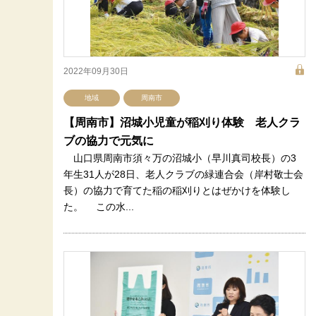
2022年09月30日
地域
周南市
【周南市】沼城小児童が稲刈り体験 老人クラ
ブの協力で元気に
山口県周南市須々万の沼城小（早川真司校長）の3
年生31人が28日、老人クラブの緑連合会（岸村敬士会
長）の協力で育てた稲の稲刈りとはぜかけを体験し
た。 この水...