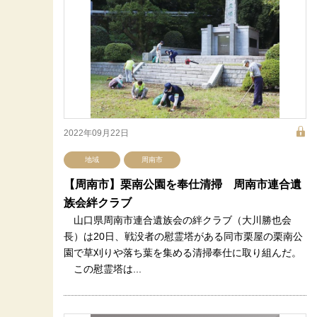
2022年09月22日
地域
周南市
【周南市】栗南公園を奉仕清掃 周南市連合遺
族会絆クラブ
山口県周南市連合遺族会の絆クラブ（大川勝也会
長）は20日、戦没者の慰霊塔がある同市栗屋の栗南公
園で草刈りや落ち葉を集める清掃奉仕に取り組んだ。
この慰霊塔は...