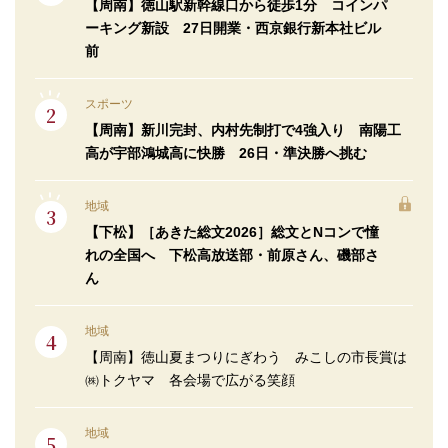
【周南】徳山駅新幹線口から徒歩1分 コインパ
ーキング新設 27日開業・西京銀行新本社ビル
前
スポーツ
【周南】新川完封、内村先制打で4強入り 南陽工
高が宇部鴻城高に快勝 26日・準決勝へ挑む
地域
【下松】［あきた総文2026］総文とNコンで憧
れの全国へ 下松高放送部・前原さん、磯部さ
ん
地域
【周南】徳山夏まつりにぎわう みこしの市長賞は
㈱トクヤマ 各会場で広がる笑顔
地域