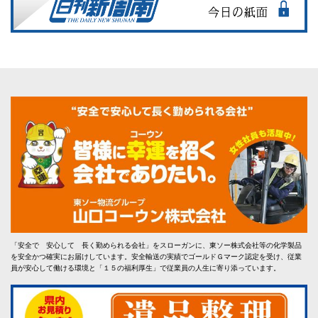
「安全で 安心して 長く勤められる会社」をスローガンに、東ソー株式会社等の化学製品
を安全かつ確実にお届けしています。安全輸送の実績でゴールドＧマーク認定を受け、従業
員が安心して働ける環境と「１５の福利厚生」で従業員の人生に寄り添っています。