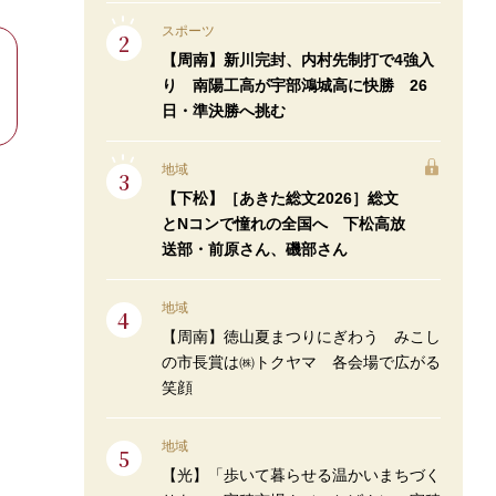
スポーツ
【周南】新川完封、内村先制打で4強入
り 南陽工高が宇部鴻城高に快勝 26
日・準決勝へ挑む
地域
【下松】［あきた総文2026］総文
とNコンで憧れの全国へ 下松高放
送部・前原さん、磯部さん
地域
【周南】徳山夏まつりにぎわう みこし
の市長賞は㈱トクヤマ 各会場で広がる
笑顔
地域
【光】「歩いて暮らせる温かいまちづく