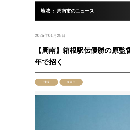
地域 ： 周南市のニュース
2025年01月28日
【周南】箱根駅伝優勝の原監督の
年で招く
地域
周南市