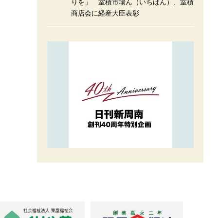
りを」 室積市場ん（いちばん）、室積
商店会に経産大臣表彰