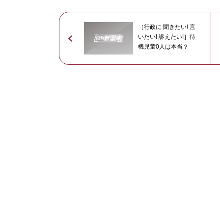
［行政に 聞きたい! 言
いたい! 訴えたい!］待
機児童0人は本当？