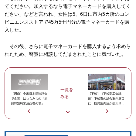
てください。加入するなら電子マネーカードを購入してく
ださい」などと言われ、女性は5、6日に市内5カ所のコン
ビニエンスストアで45万5千円分の電子マネーカードを購
入した。
その後、さらに電子マネーカードを購入するよう求めら
れたため、警察に相談してだまされたことに気づいた。
一覧を
【周南】全米日本酒歓評会
【下松】［下松商工会議
みる
で金賞 はつもみぢの「原
所］下松市の総合案内窓口
田特別純米酒西都の雫」
に 観光案内所が拡大リニ
ューアル