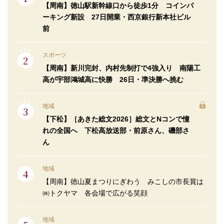
【周南】徳山駅新幹線口から徒歩1分 コインパ
ーキング新設 27日開業・西京銀行新本社ビル
前
スポーツ
【周南】新川完封、内村先制打で4強入り 南陽工
高が宇部鴻城高に快勝 26日・準決勝へ挑む
地域
【下松】［あきた総文2026］総文とNコンで憧
れの全国へ 下松高放送部・前原さん、磯部さ
ん
地域
【周南】徳山夏まつりにぎわう みこしの市長賞は
㈱トクヤマ 各会場で広がる笑顔
地域