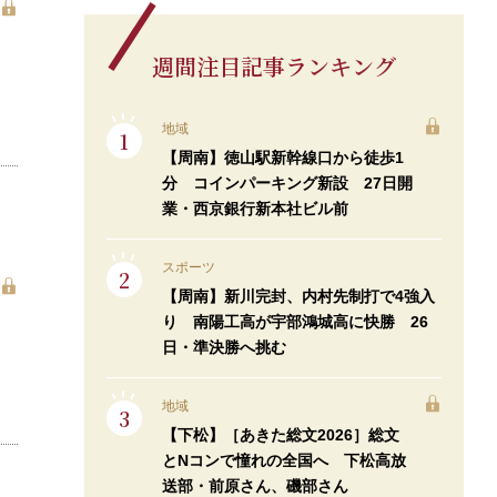
週間注目記事ランキング
地域
【周南】徳山駅新幹線口から徒歩1
分 コインパーキング新設 27日開
業・西京銀行新本社ビル前
スポーツ
【周南】新川完封、内村先制打で4強入
り 南陽工高が宇部鴻城高に快勝 26
日・準決勝へ挑む
地域
【下松】［あきた総文2026］総文
とNコンで憧れの全国へ 下松高放
送部・前原さん、磯部さん