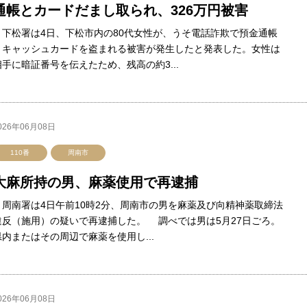
通帳とカードだまし取られ、326万円被害
下松署は4日、下松市内の80代女性が、うそ電話詐欺で預金通帳
とキャッシュカードを盗まれる被害が発生したと発表した。女性は
相手に暗証番号を伝えたため、残高の約3...
026年06月08日
110番
周南市
大麻所持の男、麻薬使用で再逮捕
周南署は4日午前10時2分、周南市の男を麻薬及び向精神薬取締法
違反（施用）の疑いで再逮捕した。 調べでは男は5月27日ごろ。
県内またはその周辺で麻薬を使用し...
026年06月08日