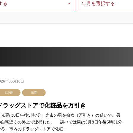
026年06月10日
110番
光市
ドラッグストアで化粧品を万引き
光署は8日午後3時7分、光市の男を窃盗（万引き）の疑いで、男
の自宅近くの路上で逮捕した。 調べでは男は3月8日午後5時31分
ごろ、市内のドラッグストアで化粧...