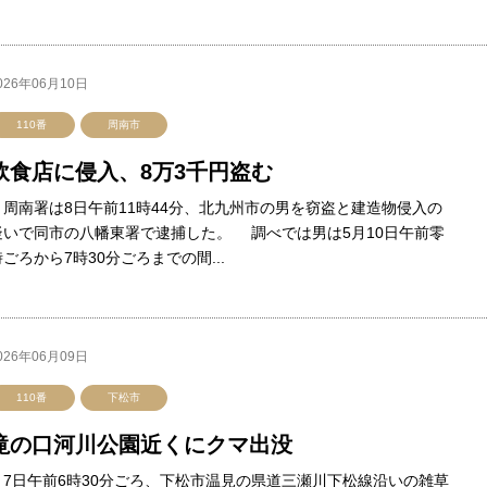
026年06月10日
110番
周南市
飲食店に侵入、8万3千円盗む
周南署は8日午前11時44分、北九州市の男を窃盗と建造物侵入の
疑いで同市の八幡東署で逮捕した。 調べでは男は5月10日午前零
時ごろから7時30分ごろまでの間...
026年06月09日
110番
下松市
滝の口河川公園近くにクマ出没
7日午前6時30分ごろ、下松市温見の県道三瀬川下松線沿いの雑草