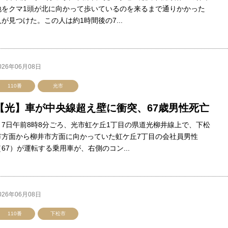
地をクマ1頭が北に向かって歩いているのを来るまで通りかかった
人が見つけた。この人は約1時間後の7...
026年06月08日
110番
光市
【光】車が中央線超え壁に衝突、67歳男性死亡
7日午前8時8分ごろ、光市虹ケ丘1丁目の県道光柳井線上で、下松
市方面から柳井市方面に向かっていた虹ケ丘7丁目の会社員男性
（67）が運転する乗用車が、右側のコン...
026年06月08日
110番
下松市