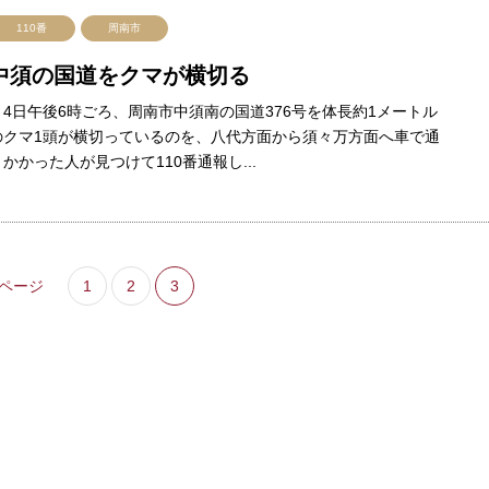
110番
周南市
中須の国道をクマが横切る
4日午後6時ごろ、周南市中須南の国道376号を体長約1メートル
のクマ1頭が横切っているのを、八代方面から須々万方面へ車で通
りかかった人が見つけて110番通報し...
ページ
1
2
3