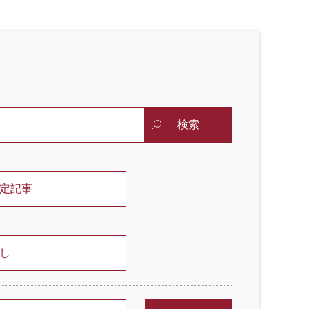
検索
定記事
し