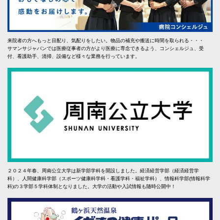
来院者の方へもっと目配り、気配りをしたい。物品の補充や搬送に時間を取られる・・・
サマンサジャパンでは医療従事者の方がより医療に専念できるよう、コンシェルジュ、受
付、看護助手、清掃、設備など様々な業務を行っています。
２０２４年春、周南公立大学は新学部学科を開設しました。経済経営学部（経済経営学
科）、人間健康科学部（スポーツ健康科学科・看護学科・福祉学科）、情報科学部(情報科学
科)の３学部５学科体制となりました。大学の活動や入試情報も随時公開中！