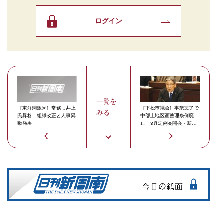
ログイン
一覧を
［東洋鋼鈑㈱］常務に井上
［下松市議会］事業完了で
みる
氏昇格 組織改正と人事異
中部土地区画整理条例廃
動発表
止 3月定例会開会・新年
度予算など提案