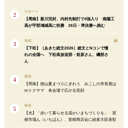
スポーツ
【周南】新川完封、内村先制打で4強入り 南陽工
高が宇部鴻城高に快勝 26日・準決勝へ挑む
地域
【下松】［あきた総文2026］総文とNコンで憧
れの全国へ 下松高放送部・前原さん、磯部さ
ん
地域
【周南】徳山夏まつりにぎわう みこしの市長賞は
㈱トクヤマ 各会場で広がる笑顔
地域
【光】「歩いて暮らせる温かいまちづくりを」 室
積市場ん（いちばん）、室積商店会に経産大臣表彰