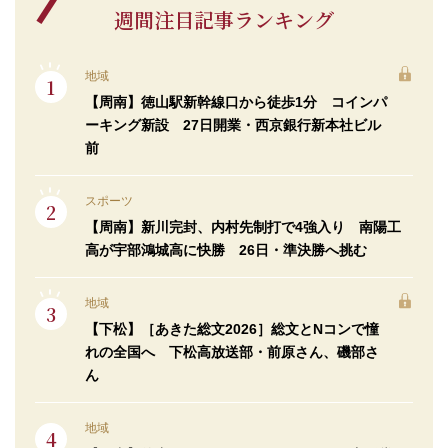
週間注目記事ランキング
地域
【周南】徳山駅新幹線口から徒歩1分 コインパ
ーキング新設 27日開業・西京銀行新本社ビル
前
スポーツ
【周南】新川完封、内村先制打で4強入り 南陽工
高が宇部鴻城高に快勝 26日・準決勝へ挑む
地域
【下松】［あきた総文2026］総文とNコンで憧
れの全国へ 下松高放送部・前原さん、磯部さ
ん
地域