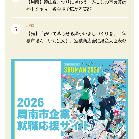
【周南】徳山夏まつりにぎわう みこしの市長賞は
㈱トクヤマ 各会場で広がる笑顔
地域
【光】「歩いて暮らせる温かいまちづくりを」 室
積市場ん（いちばん）、室積商店会に経産大臣表彰