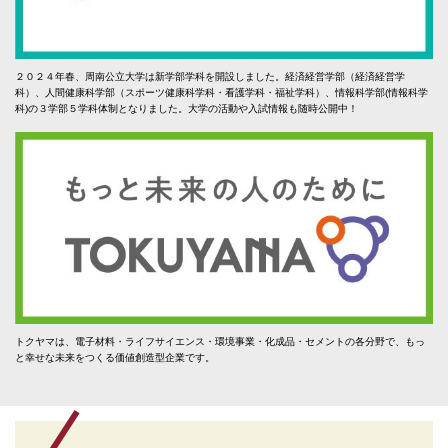
２０２４年春、周南公立大学は新学部学科を開設しました。経済経営学部（経済経営学
科）、人間健康科学部（スポーツ健康科学科・看護学科・福祉学科）、情報科学部(情報科学
科)の３学部５学科体制となりました。大学の活動や入試情報も随時公開中！
トクヤマは、電子材料・ライフサイエンス・環境事業・化成品・セメントの各分野で、もっ
と幸せな未来をつくる価値創造型企業です。