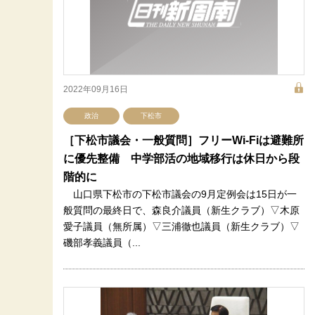
2022年09月16日
政治
下松市
［下松市議会・一般質問］フリーWi-Fiは避難所
に優先整備 中学部活の地域移行は休日から段
階的に
山口県下松市の下松市議会の9月定例会は15日が一
般質問の最終日で、森良介議員（新生クラブ）▽木原
愛子議員（無所属）▽三浦徹也議員（新生クラブ）▽
磯部孝義議員（...