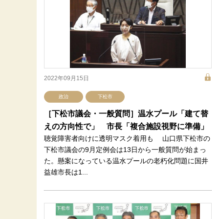
2022年09月15日
政治
下松市
［下松市議会・一般質問］温水プール「建て替
えの方向性で」 市長「複合施設視野に準備」
聴覚障害者向けに透明マスク着用も 山口県下松市の
下松市議会の9月定例会は13日から一般質問が始まっ
た。懸案になっている温水プールの老朽化問題に国井
益雄市長は1...