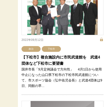
2022年09月12日
政治
下松市
【下松市】複合施設内に市民武道館を 武道4
団体など下松市に要望書
国井市長「9月定例議会で方向性」 4月1日から使用
中止になった山口県下松市の下松市民武道館につい
て、市スポーツ協会（弘中佑児会長）と武道4団体は9
日、同館の早...