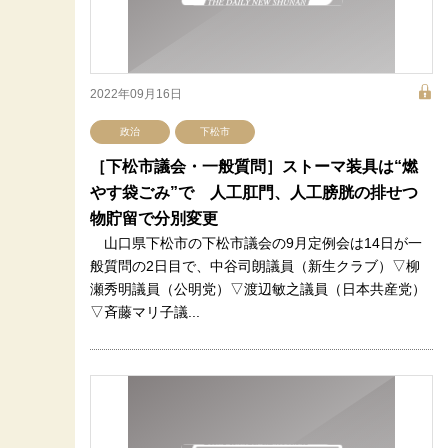
2022年09月16日
政治
下松市
［下松市議会・一般質問］ストーマ装具は“燃
やす袋ごみ”で 人工肛門、人工膀胱の排せつ
物貯留で分別変更
山口県下松市の下松市議会の9月定例会は14日が一
般質問の2日目で、中谷司朗議員（新生クラブ）▽柳
瀬秀明議員（公明党）▽渡辺敏之議員（日本共産党）
▽斉藤マリ子議...