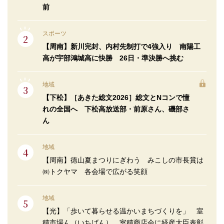
前
スポーツ
【周南】新川完封、内村先制打で4強入り 南陽工
高が宇部鴻城高に快勝 26日・準決勝へ挑む
地域
【下松】［あきた総文2026］総文とNコンで憧
れの全国へ 下松高放送部・前原さん、磯部さ
ん
地域
【周南】徳山夏まつりにぎわう みこしの市長賞は
㈱トクヤマ 各会場で広がる笑顔
地域
【光】「歩いて暮らせる温かいまちづくりを」 室
積市場ん（いちばん）、室積商店会に経産大臣表彰