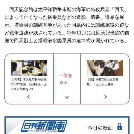
回天記念館は太平洋戦争末期の海軍の特攻兵器「回天」
によって亡くなった搭乗員などの遺影、遺書、遺品を展
示。搭乗員の訓練基地があった同島内には訓練施設の跡な
ど戦争遺跡が残されている。毎年11月には回天記念館の前
庭で回天烈士と搭載潜水艦乗員の追悼式が開かれている。
一覧を
【周南】津久見市長が古巣
【光】子猫5匹の里親募
みる
のKRY出演 石川さん・ふ
集 十五万石三井店
るさと納税をPR