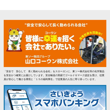
「安全で 安心して 長く勤められる会社」をスローガンに、東ソー株式会社等の化学製品
を安全かつ確実にお届けしています。安全輸送の実績でゴールドＧマーク認定を受け、従業
員が安心して働ける環境と「１５の福利厚生」で従業員の人生に寄り添っています。