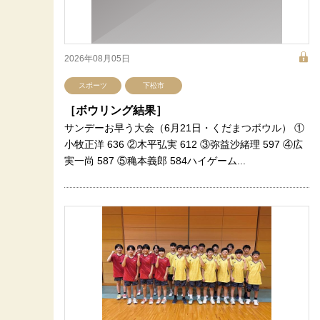
2026年08月05日
スポーツ
下松市
［ボウリング結果］
サンデーお早う大会（6月21日・くだまつボウル） ①
小牧正洋 636 ②木平弘実 612 ③弥益沙緒理 597 ④広
実一尚 587 ⑤穐本義郎 584ハイゲーム...