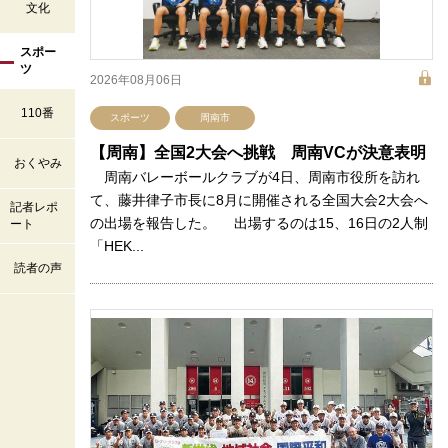
文化
スポー
ツ
2026年08月06日
110番
スポーツ
周南市
【周南】全国2大会へ挑戦 周南VCが決意表明
おくやみ
周南バレーボールクラブが4日、周南市役所を訪れ
て、藤井律子市長に8月に開催される全国大会2大会へ
記者レポ
の出場を報告した。 出場するのは15、16日の2人制
ート
「HEK...
読者の声