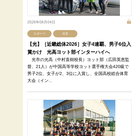
2026年08月04日
スポーツ
光市
【光】［近畿総体2026］女子4連覇、男子6位入
賞かけ 光高ヨット部インターハイへ
光市の光高（中村直樹校長）ヨット部（広田英恵監
督、21人）が中国高等学校ヨット選手権大会420級で
男子2位、女子が2、3位に入賞し、全国高校総合体育
大会（イン...