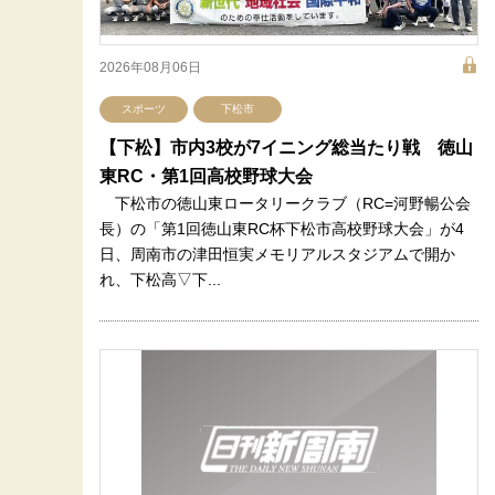
2026年08月06日
スポーツ
下松市
【下松】市内3校が7イニング総当たり戦 徳山
東RC・第1回高校野球大会
下松市の徳山東ロータリークラブ（RC=河野暢公会
長）の「第1回徳山東RC杯下松市高校野球大会」が4
日、周南市の津田恒実メモリアルスタジアムで開か
れ、下松高▽下...