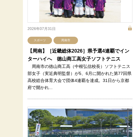
2026年07月31日
スポーツ
周南市
【周南】［近畿総体2026］県予選4連覇でイン
ターハイへ 徳山商工高女子ソフトテニス
周南市の徳山商工高（中根弘信校長）ソフトテニス
部女子（実近典明監督）が5、6月に開かれた第77回県
高校総合体育大会で団体4連覇を達成。31日から京都
府で開かれ...