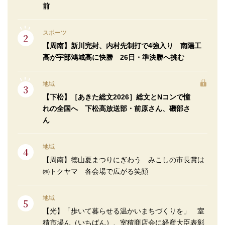
前
スポーツ
【周南】新川完封、内村先制打で4強入り 南陽工
高が宇部鴻城高に快勝 26日・準決勝へ挑む
地域
【下松】［あきた総文2026］総文とNコンで憧
れの全国へ 下松高放送部・前原さん、磯部さ
ん
地域
【周南】徳山夏まつりにぎわう みこしの市長賞は
㈱トクヤマ 各会場で広がる笑顔
地域
【光】「歩いて暮らせる温かいまちづくりを」 室
積市場ん（いちばん）、室積商店会に経産大臣表彰