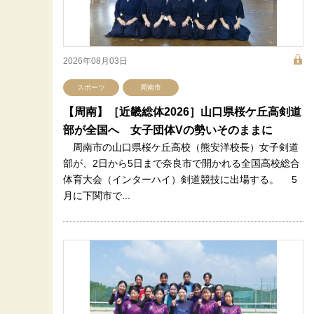
2026年08月03日
スポーツ
周南市
【周南】［近畿総体2026］山口県桜ケ丘高剣道
部が全国へ 女子団体Vの勢いそのままに
周南市の山口県桜ケ丘高校（熊安洋校長）女子剣道
部が、2日から5日まで奈良市で開かれる全国高校総合
体育大会（インターハイ）剣道競技に出場する。 5
月に下関市で...