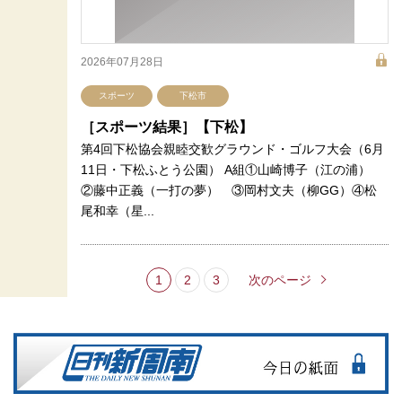
2026年07月28日
スポーツ
下松市
［スポーツ結果］【下松】
第4回下松協会親睦交歓グラウンド・ゴルフ大会（6月
11日・下松ふとう公園） A組①山崎博子（江の浦）
②藤中正義（一打の夢） ③岡村文夫（柳GG）④松
尾和幸（星...
1
2
3
次のページ