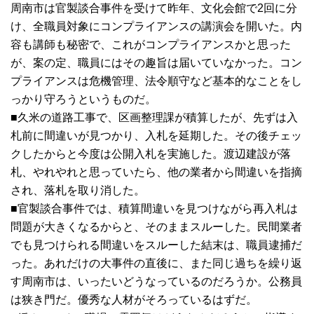
周南市は官製談合事件を受けて昨年、文化会館で2回に分
け、全職員対象にコンプライアンスの講演会を開いた。内
容も講師も秘密で、これがコンプライアンスかと思った
が、案の定、職員にはその趣旨は届いていなかった。コン
プライアンスは危機管理、法令順守など基本的なことをし
っかり守ろうというものだ。
■久米の道路工事で、区画整理課が積算したが、先ずは入
札前に間違いが見つかり、入札を延期した。その後チェッ
クしたからと今度は公開入札を実施した。渡辺建設が落
札、やれやれと思っていたら、他の業者から間違いを指摘
され、落札を取り消した。
■官製談合事件では、積算間違いを見つけながら再入札は
問題が大きくなるからと、そのままスルーした。民間業者
でも見つけられる間違いをスルーした結末は、職員逮捕だ
った。あれだけの大事件の直後に、また同じ過ちを繰り返
す周南市は、いったいどうなっているのだろうか。公務員
は狭き門だ。優秀な人材がそろっているはずだ。