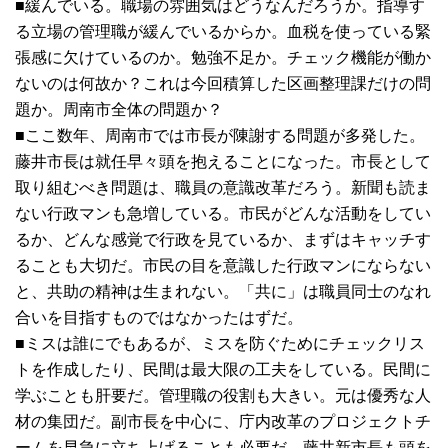
■緩んでいる。職場の雰囲気はどうなんだろうか。指導す
る立場の管理職が緩んでいるからか。血税を使っている緊
張感に欠けているのか。勉強不足か。チェック機能が働か
ないのは何故か？これは今回積算した区画整理課だけの問
題か。周南市全体の問題か？
■ここ数年、周南市では市長が陳謝する問題が多発した。
藤井市長は就任早々頭を抱えることになった。市長として
取り組むべき問題は、職員の意識改革だろう。新聞も読ま
ない行政マンも急増している。市民がどんな活動をしてい
るか、どんな感覚で行政を見ているか、まずはキャッチす
ることも大切だ。市民の目を意識した行政マンにならない
と、共助の精神は生まれない。「共に」は職員同士のなれ
合いを目指すものではなかったはずだ。
■ミスは誰にでもあるが、ミスを防ぐためにチェックリス
トを作成したり、民間は最大限の工夫をしている。民間に
学ぶことも肝要だ。管理職の役割も大きい。元は優秀な人
材の集団だ。副市長を中心に、庁内改革のプロジェクトチ
ームを早急に立ち上げることも必要だ。藤井新市長も頭を