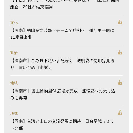
組合・29社が結束強調
文化
【周南】徳山高文芸部・チームで勝利へ 俳句甲子園に
11度目出場
政治
【周南市】ごみ袋不足いまだ続く 透明袋の使用は見送
り 買いだめ自粛訴え
地域
【周南市】徳山動物園SL広場が完成 運転席への乗り込
みも再開
地域
【周南】台湾と山口の交流発展に期待 日台至誠サミッ
ト開催