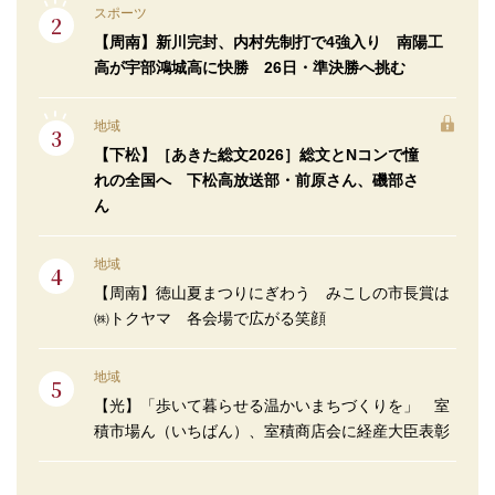
スポーツ
【周南】新川完封、内村先制打で4強入り 南陽工
高が宇部鴻城高に快勝 26日・準決勝へ挑む
地域
【下松】［あきた総文2026］総文とNコンで憧
れの全国へ 下松高放送部・前原さん、磯部さ
ん
地域
【周南】徳山夏まつりにぎわう みこしの市長賞は
㈱トクヤマ 各会場で広がる笑顔
地域
【光】「歩いて暮らせる温かいまちづくりを」 室
積市場ん（いちばん）、室積商店会に経産大臣表彰