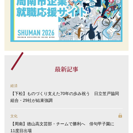
最新記事
経済
【下松】ものづくり支えた70年の歩み祝う 日立笠戸協同
組合・29社が結束強調
文化
【周南】徳山高文芸部・チームで勝利へ 俳句甲子園に
11度目出場