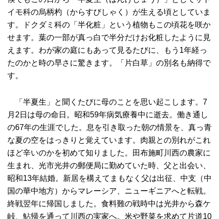
イモ科の烏柄杓（からすびしゃく）が生える頃としていま
す。ドクダミ科の「半化粧」という植物もこの頃花を咲か
せます。葉の一部が真っ白で半分だけお化粧したように見
えます。わが家の庭にもあって見るたびに、もう1年経っ
たのかと時の早さに驚きます。「片白草」の別名も納得で
す。
「半夏生」と聞くたびに母のことを思い起こします。7
月2日は母の命日。昭和59年病気療養中に逝去。働き通し
の67年の生涯でした。息を引き取った朝の情景を、真っ青
な夏の空をはっきりと覚えています。肉親との別れがこれ
ほど辛いのかを初めて知りました。田布施町川西の農家に
生まれ、光市光井の郵便局に勤めていた時、父と出会い、
昭和13年結婚。新居を構えてまもなく父は出征、中支（中
国の華中地方）からマレーシア、ニューギニアへと転戦。
終戦翌年に帰国しました。食料難の戦時中は光井から森ケ
峠、鮎帰を通って川西の実家へ。米や野菜を求めて片道10