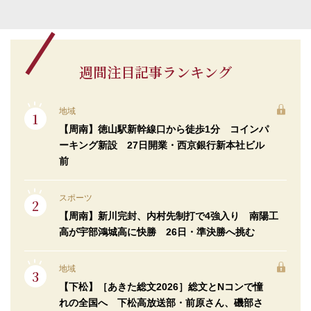
週間注目記事ランキング
地域
【周南】徳山駅新幹線口から徒歩1分 コインパ
ーキング新設 27日開業・西京銀行新本社ビル
前
スポーツ
【周南】新川完封、内村先制打で4強入り 南陽工
高が宇部鴻城高に快勝 26日・準決勝へ挑む
地域
【下松】［あきた総文2026］総文とNコンで憧
れの全国へ 下松高放送部・前原さん、磯部さ