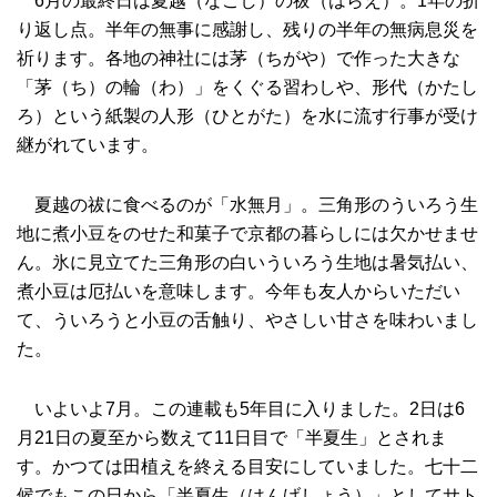
6月の最終日は夏越（なごし）の祓（はらえ）。1年の折
り返し点。半年の無事に感謝し、残りの半年の無病息災を
祈ります。各地の神社には茅（ちがや）で作った大きな
「茅（ち）の輪（わ）」をくぐる習わしや、形代（かたし
ろ）という紙製の人形（ひとがた）を水に流す行事が受け
継がれています。
夏越の祓に食べるのが「水無月」。三角形のういろう生
地に煮小豆をのせた和菓子で京都の暮らしには欠かせませ
ん。氷に見立てた三角形の白いういろう生地は暑気払い、
煮小豆は厄払いを意味します。今年も友人からいただい
て、ういろうと小豆の舌触り、やさしい甘さを味わいまし
た。
いよいよ7月。この連載も5年目に入りました。2日は6
月21日の夏至から数えて11日目で「半夏生」とされま
す。かつては田植えを終える目安にしていました。七十二
候でもこの日から「半夏生（はんげしょう）」としてサト