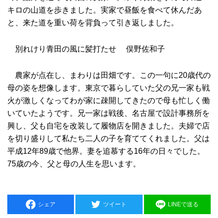
キロの山道を歩きました。実家で昼飯を食べて休んだあ
と、来た道を重い荷を背負って引き返しました。
別れけり青田の風に髪打たせ 俣野佐和子
農家が点在し、まわりは田畑です。この一句に20歳代の
母の姿を想像します。東京で暮らしていた父の兄一家も戦
火が激しくなってわが家に疎開してきたので母も忙しく働
いていたようです。兄一家は戦後、名古屋で設計事務所を
興し、父も自宅を改装して履物店を開きました。夫婦で店
を切り盛りして私たち二人の子を育ててくれました。父は
平成12年89歳で他界。妻を追慕する16年の日々でした。
75歳の今、父と母の人生を思います。
シェア
ツイート
LINEで送る