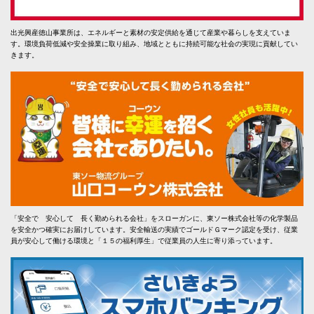
出光興産徳山事業所は、エネルギーと素材の安定供給を通じて産業や暮らしを支えていま
す。環境負荷低減や安全操業に取り組み、地域とともに持続可能な社会の実現に貢献してい
きます。
「安全で 安心して 長く勤められる会社」をスローガンに、東ソー株式会社等の化学製品
を安全かつ確実にお届けしています。安全輸送の実績でゴールドＧマーク認定を受け、従業
員が安心して働ける環境と「１５の福利厚生」で従業員の人生に寄り添っています。