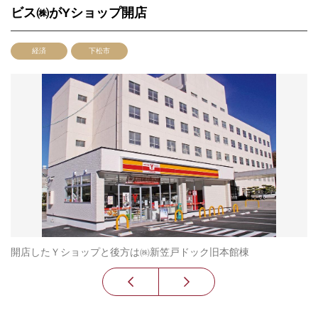
ビス㈱がYショップ開店
経済
下松市
開店したＹショップと後方は㈱新笠戸ドック旧本館棟
明