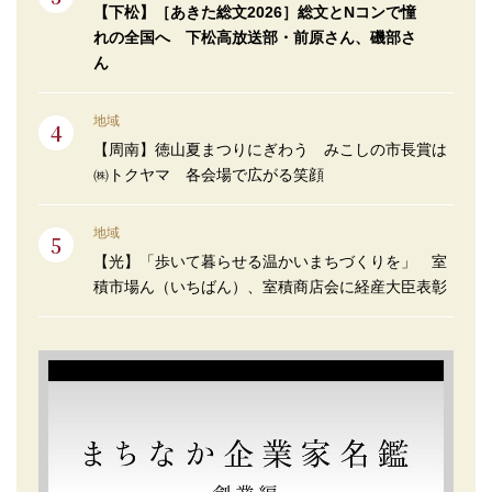
【下松】［あきた総文2026］総文とNコンで憧
れの全国へ 下松高放送部・前原さん、磯部さ
ん
地域
【周南】徳山夏まつりにぎわう みこしの市長賞は
㈱トクヤマ 各会場で広がる笑顔
地域
【光】「歩いて暮らせる温かいまちづくりを」 室
積市場ん（いちばん）、室積商店会に経産大臣表彰