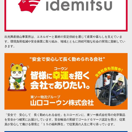
出光興産徳山事業所は、エネルギーと素材の安定供給を通じて産業や暮らしを支えていま
す。環境負荷低減や安全操業に取り組み、地域とともに持続可能な社会の実現に貢献してい
きます。
「安全で 安心して 長く勤められる会社」をスローガンに、東ソー株式会社等の化学製品
を安全かつ確実にお届けしています。安全輸送の実績でゴールドＧマーク認定を受け、従業
員が安心して働ける環境と「１５の福利厚生」で従業員の人生に寄り添っています。