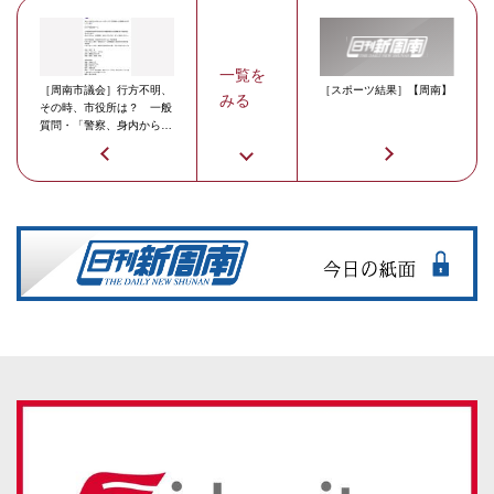
一覧を
［周南市議会］行方不明、
［スポーツ結果］【周南】
みる
その時、市役所は？ 一般
質問・「警察、身内から要
請あれば…」