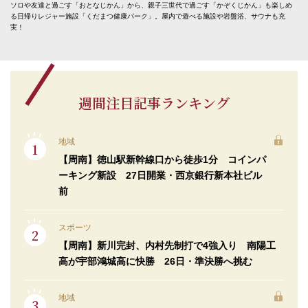
ソロや友達と過ごす「おとなじかん」から、親子三世代で過ごす「かぞくじかん」も楽しめ
る日帰りレジャー施設「くだまつ健康パーク」。屋内で遊べる施設や岩盤浴、サウナも充
実！
週間注目記事ランキング
地域
【周南】徳山駅新幹線口から徒歩1分 コインパ
ーキング新設 27日開業・西京銀行新本社ビル
前
スポーツ
【周南】新川完封、内村先制打で4強入り 南陽工
高が宇部鴻城高に快勝 26日・準決勝へ挑む
地域