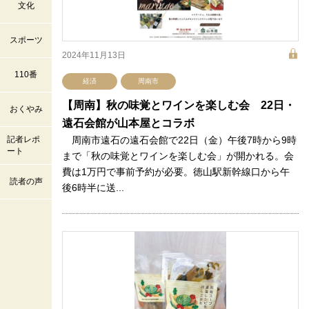
文化
スポーツ
2024年11月13日
110番
経済
周南市
【周南】秋の味覚とワインを楽しむ会 22日・
おくやみ
遠石会館が山本屋とコラボ
記者レポ
周南市遠石の遠石会館で22日（金）午後7時から9時
ート
まで「秋の味覚とワインを楽しむ会」が開かれる。会
費は1万円で事前予約が必要。徳山駅新幹線口から午
読者の声
後6時半に送...