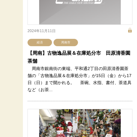
2024年11月11日
経済
周南市
【周南】古物逸品展＆在庫処分市 田原清香園
茶舗
周南市銀南街の東端、平和通2丁目の田原清香園茶
舗の「古物逸品展＆在庫処分市」が15日（金）から17
日（日）まで開かれる。 茶碗、水指、書付、茶道具
など（お茶...