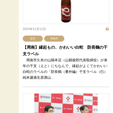
2024年11月11日
経済
周南市
【周南】縁起もの、かわいい白蛇 防長鶴の干
支ラベル
周南市久米の山縣本店（山縣俊郎代表取締役）が来
年の干支（えと）にちなんで、縁起がよくてかわいい
白蛇のラベルの「防長鶴（番外編）干支ラベル（巳）
純米濾過生原酒山...