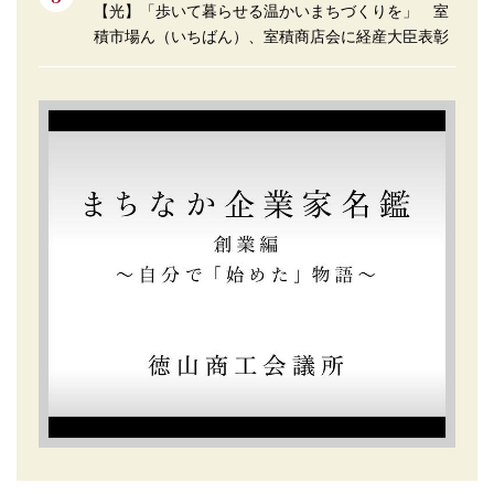
【光】「歩いて暮らせる温かいまちづくりを」 室
積市場ん（いちばん）、室積商店会に経産大臣表彰