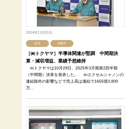
2024年11月01日
経済
周南市
［㈱トクヤマ］半導体関連が堅調 中間期決
算・減収増益、業績予想維持
㈱トクヤマは10月29日、2025年3月期第2四半期
（中間期）決算を発表した。 ㈱エクセルシャノンの
連結除外の影響などで売上高は連結で1655億3,800
万...