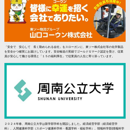
「安全で 安心して 長く勤められる会社」をスローガンに、東ソー株式会社等の化学製品
を安全かつ確実にお届けしています。安全輸送の実績でゴールドＧマーク認定を受け、従業
員が安心して働ける環境と「１５の福利厚生」で従業員の人生に寄り添っています。
２０２４年春、周南公立大学は新学部学科を開設しました。経済経営学部（経済経営学
科）、人間健康科学部（スポーツ健康科学科・看護学科・福祉学科）、情報科学部(情報科学