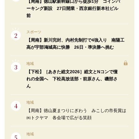
【周南】徳山駅新幹線口から徒歩1分 コインパ
ーキング新設 27日開業・西京銀行新本社ビル
前
スポーツ
【周南】新川完封、内村先制打で4強入り 南陽工
高が宇部鴻城高に快勝 26日・準決勝へ挑む
地域
【下松】［あきた総文2026］総文とNコンで憧
れの全国へ 下松高放送部・前原さん、磯部さ
ん
地域
【周南】徳山夏まつりにぎわう みこしの市長賞は
㈱トクヤマ 各会場で広がる笑顔
地域