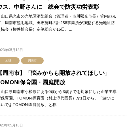
ウス、中野さんに 総会で防災功労表彰
山口県光市の光地区消防組合（管理者・市川熙光市長）管内の光
市、周南市熊毛地域、田布施町の計258事業所が加盟する光地区防
災協会（柳善博会長）定例総会が15日、...
023年05月18日
地域
周南市
【周南市】「悩みからも開放されてほしい」
TOMONi保育園・園庭開放
山口県周南市小松原にある0歳から3歳までを対象にした企業主導
型保育園、TOMONi保育園（村上淳代園長）が1日から、「遊びに
いでよTOMONi園庭開放」と称...
023年05月18日