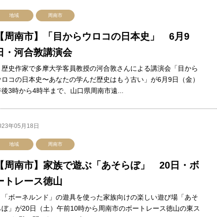
地域
周南市
【周南市】「目からウロコの日本史」 6月9
日・河合敦講演会
歴史作家で多摩大学客員教授の河合敦さんによる講演会「目から
ウロコの日本史〜あなたの学んだ歴史はもう古い」が6月9日（金）
午後3時から4時半まで、山口県周南市遠...
023年05月18日
地域
周南市
【周南市】家族で遊ぶ「あそらぼ」 20日・ボ
ートレース徳山
「ボーネルンド」の遊具を使った家族向けの楽しい遊び場「あそ
らぼ」が20日（土）午前10時から周南市のボートレース徳山の東ス