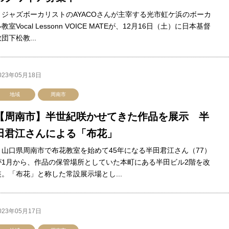
ジャズボーカリストのAYACOさんが主宰する光市虹ケ浜のボーカ
教室Vocal Lessonn VOICE MATEが、12月16日（土）に日本基督
団下松教...
023年05月18日
地域
周南市
【周南市】半世紀咲かせてきた作品を展示 半
田君江さんによる「布花」
山口県周南市で布花教室を始めて45年になる半田君江さん（77）
が1月から、作品の保管場所としていた本町にある半田ビル2階を改
装。「布花」と称した常設展示場とし...
023年05月17日