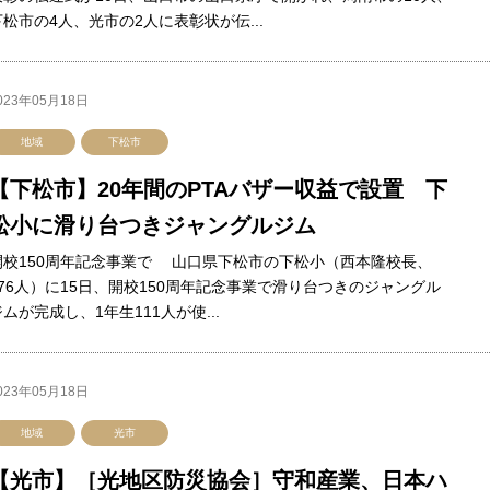
下松市の4人、光市の2人に表彰状が伝...
023年05月18日
地域
下松市
【下松市】20年間のPTAバザー収益で設置 下
松小に滑り台つきジャングルジム
開校150周年記念事業で 山口県下松市の下松小（西本隆校長、
676人）に15日、開校150周年記念事業で滑り台つきのジャングル
ムが完成し、1年生111人が使...
023年05月18日
地域
光市
【光市】［光地区防災協会］守和産業、日本ハ