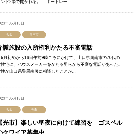
タンド2階で開かれる。 ボートレー...
023年05月18日
地域
周南市
介護施設の入所権利かたる不審電話
5月初めから16日午前9時ごろにかけて、山口県周南市の70代の
女性宅に、ハウスメーカーをかたる男らから不審な電話があった。
女性が山口県警周南署に相談したことか...
023年05月18日
地域
光市
【光市】楽しい聖夜に向けて練習を ゴスペル
のクワイア募集中