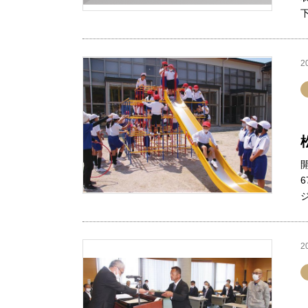
2
ジ
2