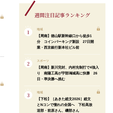
週間注目記事ランキング
地域
【周南】徳山駅新幹線口から徒歩1
分 コインパーキング新設 27日開
業・西京銀行新本社ビル前
スポーツ
【周南】新川完封、内村先制打で4強入
り 南陽工高が宇部鴻城高に快勝 26
日・準決勝へ挑む
地域
【下松】［あきた総文2026］総文
とNコンで憧れの全国へ 下松高放
送部・前原さん、磯部さん