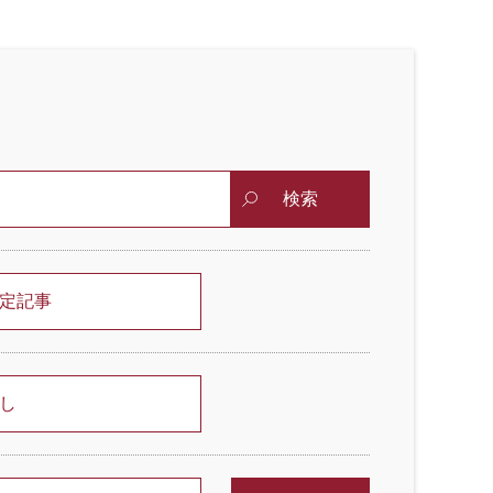
検索
定記事
し