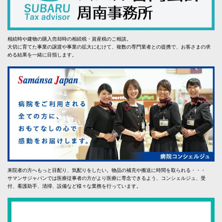
相続時や建物の購入売却時の相続税・資産税のご相談。
大切に育てた事業の譲渡や事業の拡大にむけて、複数の専門業者との提携で、お客さまの求
める結果を一緒に目指します。
来院者の方へもっと目配り、気配りをしたい。物品の補充や搬送に時間を取られる・・・
サマンサジャパンでは医療従事者の方がより医療に専念できるよう、コンシェルジュ、受
付、看護助手、清掃、設備など様々な業務を行っています。