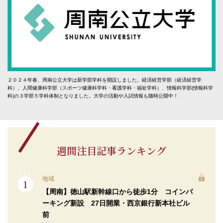
２０２４年春、周南公立大学は新学部学科を開設しました。経済経営学部（経済経営学
科）、人間健康科学部（スポーツ健康科学科・看護学科・福祉学科）、情報科学部(情報科学
科)の３学部５学科体制となりました。大学の活動や入試情報も随時公開中！
週間注目記事ランキング
地域
【周南】徳山駅新幹線口から徒歩1分 コインパ
ーキング新設 27日開業・西京銀行新本社ビル
前