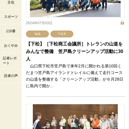
文化
スポーツ
2024年07月03日
110番
地域
下松市
【下松】［下松商工会議所］トレランの山道を
おくやみ
みんなで整備 笠戸島クリーンアップ活動に30
記者レポ
人
ート
山口県下松市笠戸島で来年2月に開かれる第10回く
だまつ笠戸島アイランドトレイルに備えて走行コース
読者の声
の山道を整備する「クリーンアップ活動」が６月28日
に島内で開か...