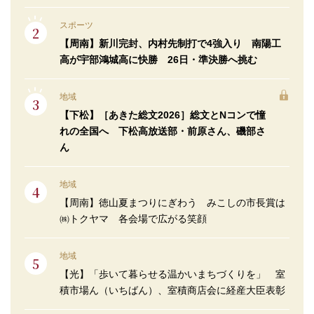
スポーツ
【周南】新川完封、内村先制打で4強入り 南陽工
高が宇部鴻城高に快勝 26日・準決勝へ挑む
地域
【下松】［あきた総文2026］総文とNコンで憧
れの全国へ 下松高放送部・前原さん、磯部さ
ん
地域
【周南】徳山夏まつりにぎわう みこしの市長賞は
㈱トクヤマ 各会場で広がる笑顔
地域
【光】「歩いて暮らせる温かいまちづくりを」 室
積市場ん（いちばん）、室積商店会に経産大臣表彰