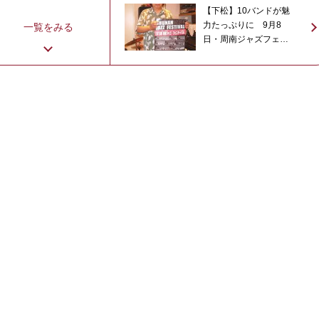
【下松】10バンドが魅
力たっぷりに 9月8
一覧をみる
日・周南ジャズフェス
ティバル