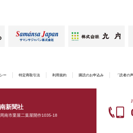
シー
特定商取引法
利用規約
購読のお申込み
「読者の
南新聞社
口県周南市栗屋二葉屋開作1035-18