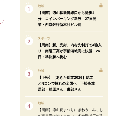
地域
【周南】徳山駅新幹線口から徒歩1
分 コインパーキング新設 27日開
業・西京銀行新本社ビル前
スポーツ
【周南】新川完封、内村先制打で4強入
り 南陽工高が宇部鴻城高に快勝 26
日・準決勝へ挑む
地域
【下松】［あきた総文2026］総文
とNコンで憧れの全国へ 下松高放
送部・前原さん、磯部さん
地域
【周南】徳山夏まつりにぎわう みこし
の市長賞は㈱トクヤマ 各会場で広がる