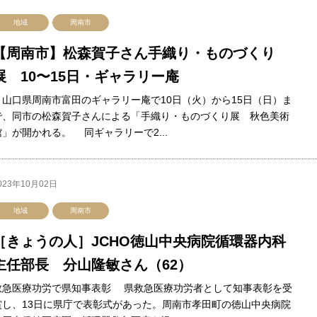
地域
周南市
【周南市】松森賀子さん手織り・ものづくり
展 10〜15日・ギャラリー庵
山口県周南市富田のギャラリー庵で10日（火）から15日（日）ま
で、同市の松森賀子さんによる「手織り・ものづくり展 秋色美術
館」が開かれる。 同ギャラリーで2...
023年10月02日
地域
周南市
［きょうの人］JCHO徳山中央病院循環器内科
主任部長 分山隆敏さん（62）
救急医療功労で県知事表彰 県救急医療功労者として知事表彰を受
賞し、13日に県庁で表彰式があった。周南市孝田町の徳山中央病院