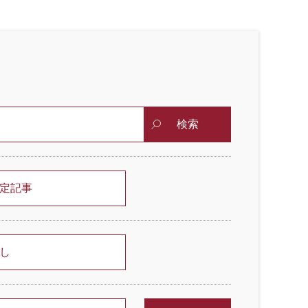
検索
定記事
し