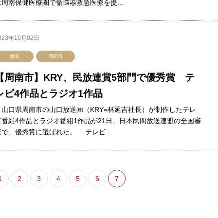
は周南保健医療圏で循環器救急医療を提...
023年10月02日
地域
周南市
【周南市】KRY、民放連賞5部門で優秀賞 テ
レビ4作品とラジオ1作品
山口県周南市の山口放送㈱（KRY=林延吉社長）が制作したテレ
ビ番組4作品とラジオ番組1作品が21日、日本民間放送連盟の全国審
査で、優秀賞に選ばれた。 テレビ...
1
2
3
4
5
6
7