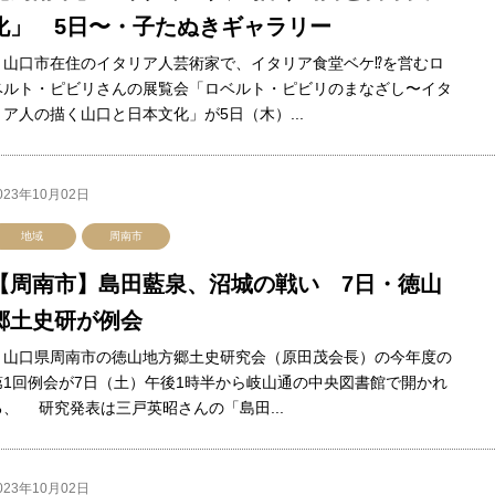
化」 5日〜・子たぬきギャラリー
山口市在住のイタリア人芸術家で、イタリア食堂ベケ⁉を営むロ
ベルト・ピビリさんの展覧会「ロベルト・ピビリのまなざし〜イタ
リア人の描く山口と日本文化」が5日（木）...
023年10月02日
地域
周南市
【周南市】島田藍泉、沼城の戦い 7日・徳山
郷土史研が例会
山口県周南市の徳山地方郷土史研究会（原田茂会長）の今年度の
第1回例会が7日（土）午後1時半から岐山通の中央図書館で開かれ
る、 研究発表は三戸英昭さんの「島田...
023年10月02日