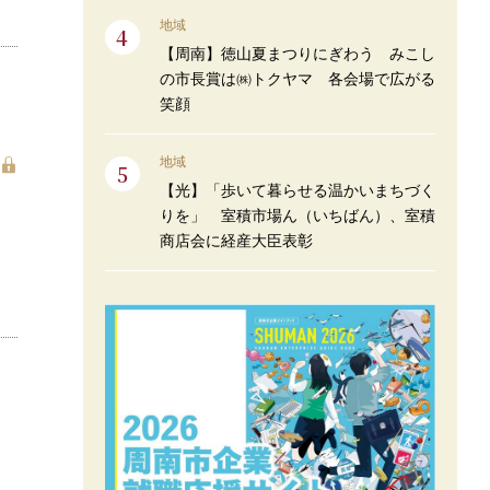
地域
【周南】徳山夏まつりにぎわう みこし
の市長賞は㈱トクヤマ 各会場で広がる
笑顔
地域
【光】「歩いて暮らせる温かいまちづく
りを」 室積市場ん（いちばん）、室積
商店会に経産大臣表彰