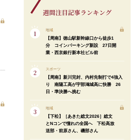
週間注目記事ランキング
地域
【周南】徳山駅新幹線口から徒歩1
分 コインパーキング新設 27日開
業・西京銀行新本社ビル前
スポーツ
【周南】新川完封、内村先制打で4強入
り 南陽工高が宇部鴻城高に快勝 26
日・準決勝へ挑む
地域
【下松】［あきた総文2026］総文
とNコンで憧れの全国へ 下松高放
送部・前原さん、磯部さん