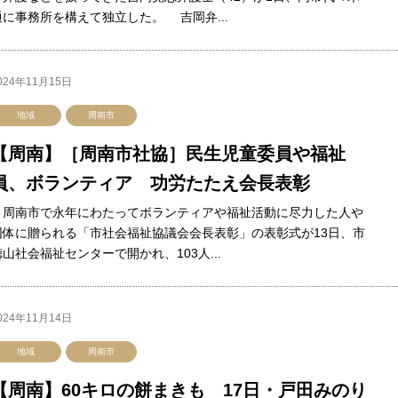
通に事務所を構えて独立した。 吉岡弁...
024年11月15日
地域
周南市
【周南】［周南市社協］民生児童委員や福祉
員、ボランティア 功労たたえ会長表彰
周南市で永年にわたってボランティアや福祉活動に尽力した人や
団体に贈られる「市社会福祉協議会会長表彰」の表彰式が13日、市
徳山社会福祉センターで開かれ、103人...
024年11月14日
地域
周南市
【周南】60キロの餅まきも 17日・戸田みのり