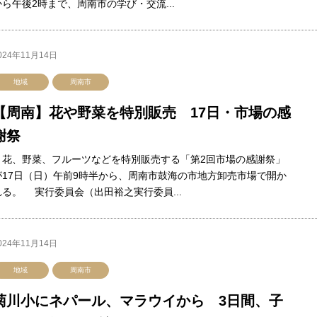
から午後2時まで、周南市の学び・交流...
024年11月14日
地域
周南市
【周南】花や野菜を特別販売 17日・市場の感
謝祭
花、野菜、フルーツなどを特別販売する「第2回市場の感謝祭」
が17日（日）午前9時半から、周南市鼓海の市地方卸売市場で開か
れる。 実行委員会（出田裕之実行委員...
024年11月14日
地域
周南市
菊川小にネパール、マラウイから 3日間、子