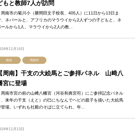
どもと教師7人が訪問
周南市の菊川小（勝間田文子校長、405人）に11日から13日ま
で、ネパールと、アフリカのマラウイから2人ずつの子どもと、ネ
パールから1人、マラウイから2人の教...
024年11月14日
地域
周南市
【周南】干支の大絵馬とご参拝パネル 山﨑八
幡宮に登場
周南市宮の前の山﨑八幡宮（河谷和典宮司）にご参拝記念パネル
と、来年の干支（えと）の巳にちなんでヘビの親子を描いた大絵馬
が登場。いずれも社殿のそばに立てられ、年...
024年11月13日