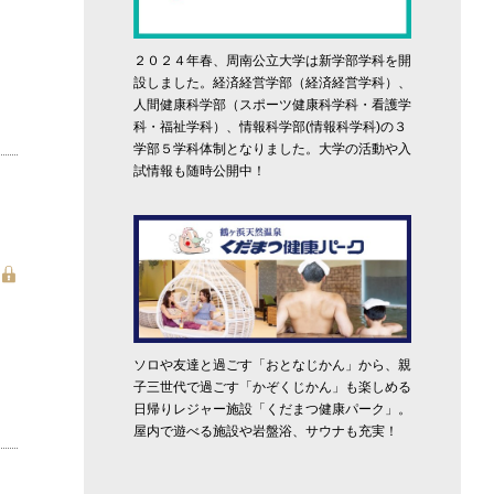
２０２４年春、周南公立大学は新学部学科を開
設しました。経済経営学部（経済経営学科）、
人間健康科学部（スポーツ健康科学科・看護学
科・福祉学科）、情報科学部(情報科学科)の３
学部５学科体制となりました。大学の活動や入
試情報も随時公開中！
ソロや友達と過ごす「おとなじかん」から、親
子三世代で過ごす「かぞくじかん」も楽しめる
日帰りレジャー施設「くだまつ健康パーク」。
屋内で遊べる施設や岩盤浴、サウナも充実！