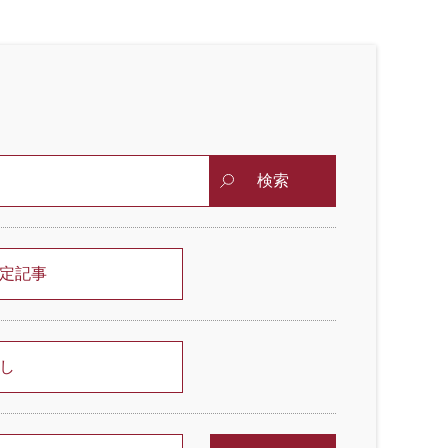
検索
定記事
し