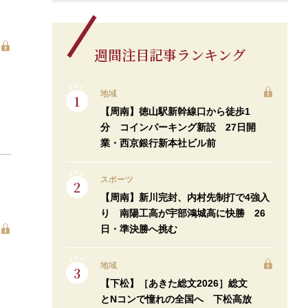
週間注目記事ランキング
地域
【周南】徳山駅新幹線口から徒歩1
分 コインパーキング新設 27日開
業・西京銀行新本社ビル前
スポーツ
【周南】新川完封、内村先制打で4強入
り 南陽工高が宇部鴻城高に快勝 26
日・準決勝へ挑む
地域
【下松】［あきた総文2026］総文
とNコンで憧れの全国へ 下松高放