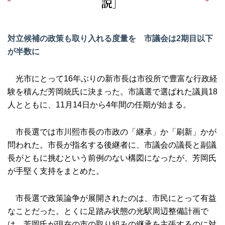
説］
対立候補の政策も取り入れる度量を 市議会は2期目以下
が半数に
光市にとって16年ぶりの新市長は市役所で豊富な行政経
験を積んだ芳岡統氏に決まった。市議選で選ばれた議員18
人とともに、11月14日から4年間の任期が始まる。
市長選では市川熙市長の市政の「継承」か「刷新」かが
問われた。市長が指名する後継者に、市議会の議長と副議
長がともに挑むという前例のない構図になったが、芳岡氏
が手堅く支持をまとめた。
市長選で政策論争が展開されたのは、市民にとって有益
なことだった。とくに足踏み状態の光駅周辺整備計画で
は、芳岡氏が現在の市の取り組みの継承を主張するのに対