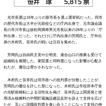
光市長選は16年ぶりの新市長を選ぶ選挙戦だった。同市
の歴代市長は大半が元助役などの庁内出身で、元市議会議
長の市川市長は故松岡満寿男元市長以来の26年ぶりの「庁
外出身」だった。それだけに庁内出身の芳岡氏と、庁外出
身の木村氏、笹井氏の戦いは注目を集めた。
芳岡氏は自由民主党や公明党、連合山口の推薦も受けて
組織戦を展開した。衆院選と同時選になった影響が心配さ
れたが、優位は脅かされなかった。
木村氏と笹井氏は現市政への批判票が分散したことが、
芳岡氏の優位を許した形になった。木村氏は市役所本庁舎
の光駅前移転による活性化を掲げ、笹井氏は上関原発と使
用済み核燃料の中間貯蔵施設建設反対を訴えて支持を広げ
たが、互いに現職批判票を食い合うことになって支持の伸