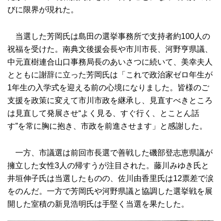
びに限界が現れた。
当選した芳岡氏は島田の選挙事務所で支持者約100人の
祝福を受けた。南典文後援会長や市川市長、河野亨県議、
中元直樹連合山口事務局長のあいさつに続いて、美幸夫人
とともに謝辞に立った芳岡氏は「これで政治家ゼロ年生が
1年生の入学式を迎える前の心境になりました。皆様のご
支援を政策に変えて市川市政を継承し、見直すべきところ
は見直して発展させ“よく見る、すぐ行く、とことん話
す”を常に胸に抱き、市政を前進させます」と感謝した。
一方、市議選は前回市長選で善戦した磯部登志恵県議が
擁立した女性3人の帰すうが注目された。藤川みゆき氏と
井垣伸子氏は当選したものの、佐川由香里氏は12票差で涙
をのんだ。一方で芳岡氏や河野県議と協調した選挙戦を展
開した室積の新見浩明氏は手堅く当選を果たした。