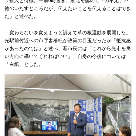
フ数人と待機。午前0時過ぎ、敗北を認めて「力不足、不
徳のいたすところだが、伝えたいことを伝えることはでき
た」と述べた。
変わらないを変えようと訴えて草の根運動を展開した。
光駅前付近への市庁舎移転が政策の目玉だったが「抵抗感
があったのでは」と述べ、新市長には「これから光市を良
い方向に導いてくれればいい」、自身の今後については
「白紙」とした。