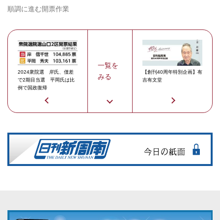
順調に進む開票作業
一覧を
2024衆院選 岸氏、僅差
【創刊40周年特別企画】有
みる
で2期目当選 平岡氏は比
吉有文堂
例で国政復帰