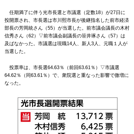
任期満了に伴う光市長選と市議選（定数18）が27日に
投開票され、市長選は市川熙市長が後継指名した前市経済
部長の芳岡統さん（55）が当選した。前市議会議長の木村
信秀さん（62）▽前市議会副議長の笹井琢さん（57）は
及ばなかった。市議選は現職14人、新人3人、元職１人が
当選した。
投票率は、市長選64.63％（前回63.61％）▽市議選
64.62％（同63.61％）で、衆院選と重なった影響で微増に
なった。