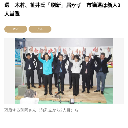
選 木村、笹井氏「刷新」届かず 市議選は新人3
人当選
政治
光市
万歳する芳岡さん（前列左から2人目）ら