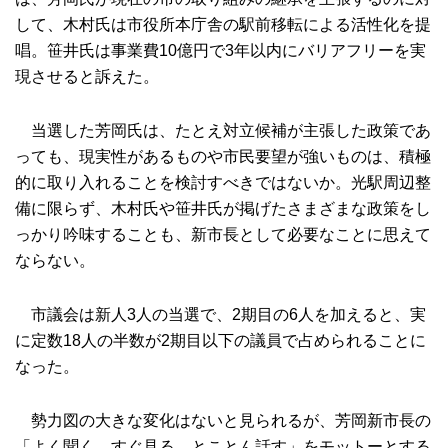
して、木村氏は市役所本庁舎の駅前移転による活性化を提
唱。笹井氏は事業費10億円で3年以内にバリアフリーを実
現させると訴えた。
当選した芳岡氏は、たとえ対立候補が主張した政策であ
っても、現実性があるものや市民要望が強いものは、積極
的に取り入れることを検討すべきではないか。光駅周辺整
備に限らず、木村氏や笹井氏が掲げたさまざまな政策をし
っかり吟味することも、新市長として必要なことに思えて
ならない。
市議会は新人3人の当選で、2期目の6人を加えると、実
に定数18人の半数が2期目以下の議員で占められることに
なった。
勢力図の大きな変化はないと見られるが、芳岡新市長の
「よく聞く、すぐ見る、とことん話す」をモットーとする