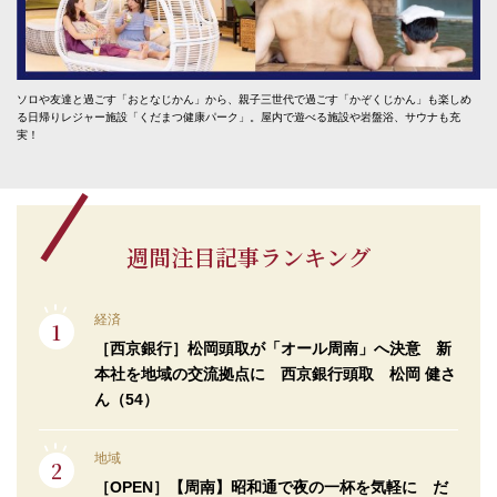
ソロや友達と過ごす「おとなじかん」から、親子三世代で過ごす「かぞくじかん」も楽しめ
る日帰りレジャー施設「くだまつ健康パーク」。屋内で遊べる施設や岩盤浴、サウナも充
実！
週間注目記事ランキング
経済
［西京銀行］松岡頭取が「オール周南」へ決意 新
本社を地域の交流拠点に 西京銀行頭取 松岡 健さ
ん（54）
地域
［OPEN］【周南】昭和通で夜の一杯を気軽に だ