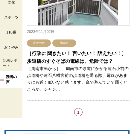
文化
スポーツ
2023年11月02日
110番
読者の声
周南市
おくやみ
［行政に 聞きたい！ 言いたい！ 訴えたい！］
記者レポ
歩道橋のすぐそばの電線は、危険では？
ート
［周南市民から］ 周南市の県道にかかる遠石小前の
歩道橋や遠石八幡宮前の歩道橋を通る際、電線があま
読者の
声
りにも近く低いなと感じます。傘で遊んでいて届くど
ころか、ジャン...
1