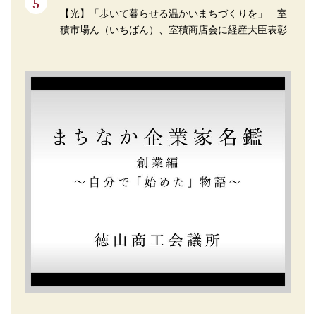
【光】「歩いて暮らせる温かいまちづくりを」 室
積市場ん（いちばん）、室積商店会に経産大臣表彰