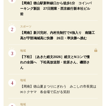
【周南】徳山駅新幹線口から徒歩1分 コインパ
ーキング新設 27日開業・西京銀行新本社ビル
前
スポーツ
【周南】新川完封、内村先制打で4強入り 南陽工
高が宇部鴻城高に快勝 26日・準決勝へ挑む
地域
【下松】［あきた総文2026］総文とNコンで憧
れの全国へ 下松高放送部・前原さん、磯部さ
ん
地域
【周南】徳山夏まつりにぎわう みこしの市長賞は
㈱トクヤマ 各会場で広がる笑顔
地域