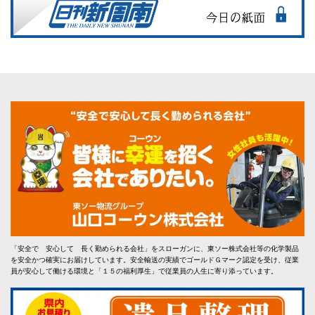
「安全で 安心して 長く勤められる会社」をスローガンに、東ソー株式会社等の化学製品
を安全かつ確実にお届けしています。安全輸送の実績でゴールドＧマーク認定を受け、従業
員が安心して働ける環境と「１５の福利厚生」で従業員の人生に寄り添っています。