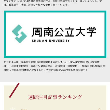
サマンサジャパンでは医療従事者の方がより医療に専念できるよう、コンシェルジュ、受
付、看護助手、清掃、設備など様々な業務を行っています。
２０２４年春、周南公立大学は新学部学科を開設しました。経済経営学部（経済経営学
科）、人間健康科学部（スポーツ健康科学科・看護学科・福祉学科）、情報科学部(情報科学
科)の３学部５学科体制となりました。大学の活動や入試情報も随時公開中！
週間注目記事ランキング