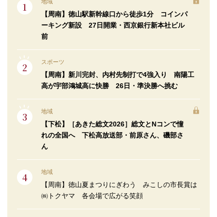
地域
【周南】徳山駅新幹線口から徒歩1分 コインパ
ーキング新設 27日開業・西京銀行新本社ビル
前
スポーツ
【周南】新川完封、内村先制打で4強入り 南陽工
高が宇部鴻城高に快勝 26日・準決勝へ挑む
地域
【下松】［あきた総文2026］総文とNコンで憧
れの全国へ 下松高放送部・前原さん、磯部さ
ん
地域
【周南】徳山夏まつりにぎわう みこしの市長賞は
㈱トクヤマ 各会場で広がる笑顔