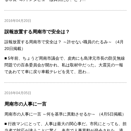
2016年04月20日
誤報放置する周南市で安全は？
誤報放置する周南市で安全は？ ～許せない職員のたるみ～ （4月
20日掲載）
■ 5年前、ちょうど周南市議会で、皮肉にも島津元市長の防災無線
問題での百条委員会が開かれ、私は取材中だった。大震災の一報
であわてて車に戻り車載テレビを見て、思わ...
2016年04月05日
周南市の人事に一言
周南市の人事に一言 ～何を基準に異動させるか～ （4月5日掲載）
■ 行政マンにとって、人事は最大の関心事だ。市民にとっても、担
当者で対応が違うことに驚く。各市で人事異動が発令された。適