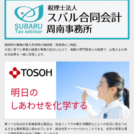
相続時や建物の購入売却時の相続税・資産税のご相談。
大切に育てた事業の譲渡や事業の拡大にむけて、複数の専門業者との提携で、お客さまの求
める結果を一緒に目指します。
東ソーが生み出す多種多様な製品は、社会インフラや耐久消費財など人々の生活に役立つさ
まざまな最終製品に使われています。総合化学メーカーだからこそできる、化学の革新を通
して持続可能な社会に貢献していきます。