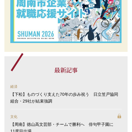
最新記事
経済
【下松】ものづくり支えた70年の歩み祝う 日立笠戸協同
組合・29社が結束強調
文化
【周南】徳山高文芸部・チームで勝利へ 俳句甲子園に
11度目出場