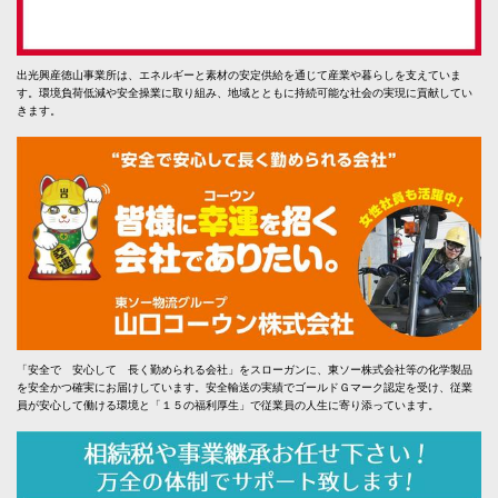
出光興産徳山事業所は、エネルギーと素材の安定供給を通じて産業や暮らしを支えていま
す。環境負荷低減や安全操業に取り組み、地域とともに持続可能な社会の実現に貢献してい
きます。
「安全で 安心して 長く勤められる会社」をスローガンに、東ソー株式会社等の化学製品
を安全かつ確実にお届けしています。安全輸送の実績でゴールドＧマーク認定を受け、従業
員が安心して働ける環境と「１５の福利厚生」で従業員の人生に寄り添っています。