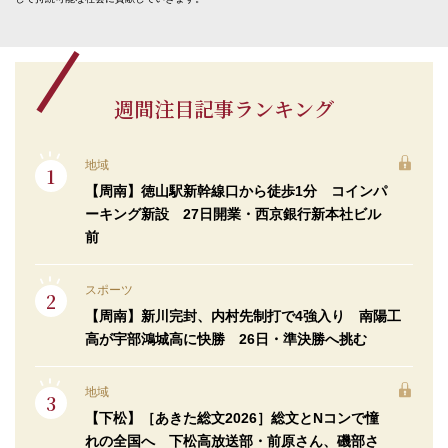
週間注目記事ランキング
地域
【周南】徳山駅新幹線口から徒歩1分 コインパ
ーキング新設 27日開業・西京銀行新本社ビル
前
スポーツ
【周南】新川完封、内村先制打で4強入り 南陽工
高が宇部鴻城高に快勝 26日・準決勝へ挑む
地域
【下松】［あきた総文2026］総文とNコンで憧
れの全国へ 下松高放送部・前原さん、磯部さ