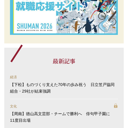
最新記事
経済
【下松】ものづくり支えた70年の歩み祝う 日立笠戸協同
組合・29社が結束強調
文化
【周南】徳山高文芸部・チームで勝利へ 俳句甲子園に
11度目出場