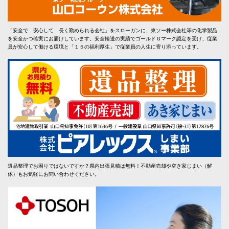
「安全で 安心して 長く勤められる会社」をスローガンに、東ソー株式会社等の化学製品
を安全かつ確実にお届けしています。安全輸送の実績でゴールドＧマーク認定を受け、従業
員が安心して働ける環境と「１５の福利厚生」で従業員の人生に寄り添っています。
遺品整理でお困りではないですか？県内出張見積は無料！不動産売却や空き家じまい（解
体）もお気軽にお問い合わせください。