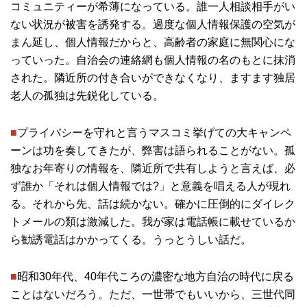
コミュニティーが希薄になっている。誰一人相談相手がい
ない状況が被害を誘発する。過度な個人情報保護の空気が
まん延し、個人情報だからと、高齢者の家庭に無関心にな
っていった。自治会の連絡網も個人情報の名のもとに抹消
された。隣近所の付き合いができなくなり、ますます独居
老人の孤独は先鋭化している。
■
プライバシーを守れと言うマスコミ挙げての大キャンペ
ーンは功を奏してきたが、弊害は語られることがない。孤
独なお年寄りの情報を、隣近所で共有しようと言えば、必
ず誰か「それは個人情報では?」と意義を唱える人が現れ
る。それから先、話は続かない。確かに圧倒的にダイレク
トメールの類は激減した。我が家は電話帳に載せているか
ら勧誘電話はかかってくる。うっとうしい話だ。
■
昭和30年代、40年代ころの濃密な地方自治の時代に戻る
ことはないだろう。ただ、一世帯でもいいから、三世代同