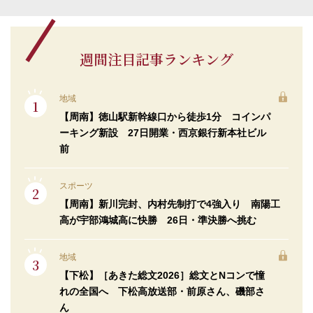
週間注目記事ランキング
地域
【周南】徳山駅新幹線口から徒歩1分 コインパ
ーキング新設 27日開業・西京銀行新本社ビル
前
スポーツ
【周南】新川完封、内村先制打で4強入り 南陽工
高が宇部鴻城高に快勝 26日・準決勝へ挑む
地域
【下松】［あきた総文2026］総文とNコンで憧
れの全国へ 下松高放送部・前原さん、磯部さ
ん