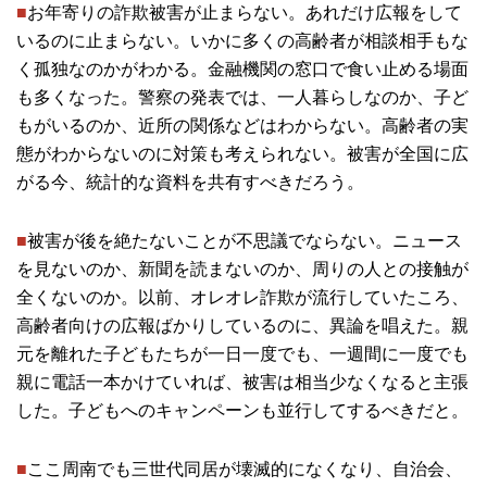
■
お年寄りの詐欺被害が止まらない。あれだけ広報をして
いるのに止まらない。いかに多くの高齢者が相談相手もな
く孤独なのかがわかる。金融機関の窓口で食い止める場面
も多くなった。警察の発表では、一人暮らしなのか、子ど
もがいるのか、近所の関係などはわからない。高齢者の実
態がわからないのに対策も考えられない。被害が全国に広
がる今、統計的な資料を共有すべきだろう。
■
被害が後を絶たないことが不思議でならない。ニュース
を見ないのか、新聞を読まないのか、周りの人との接触が
全くないのか。以前、オレオレ詐欺が流行していたころ、
高齢者向けの広報ばかりしているのに、異論を唱えた。親
元を離れた子どもたちが一日一度でも、一週間に一度でも
親に電話一本かけていれば、被害は相当少なくなると主張
した。子どもへのキャンペーンも並行してするべきだと。
■
ここ周南でも三世代同居が壊滅的になくなり、自治会、