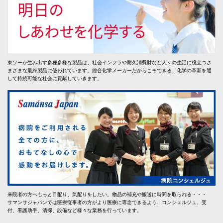
東ソーが生み出す多種多様な製品は、社会インフラや耐久消費財など人々の生活に役立つさ
まざまな最終製品に使われています。総合化学メーカーだからこそできる、化学の革新を通
して持続可能な社会に貢献していきます。
来院者の方へもっと目配り、気配りをしたい。物品の補充や搬送に時間を取られる・・・
サマンサジャパンでは医療従事者の方がより医療に専念できるよう、コンシェルジュ、受
付、看護助手、清掃、設備など様々な業務を行っています。