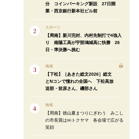
分 コインパーキング新設 27日開
業・西京銀行新本社ビル前
スポーツ
【周南】新川完封、内村先制打で4強入
り 南陽工高が宇部鴻城高に快勝 26
日・準決勝へ挑む
地域
【下松】［あきた総文2026］総文
とNコンで憧れの全国へ 下松高放
送部・前原さん、磯部さん
地域
【周南】徳山夏まつりにぎわう みこし
の市長賞は㈱トクヤマ 各会場で広がる
笑顔