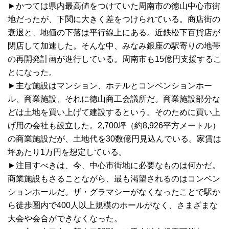
►かつては県内最高値をつけていた周南市の徳山中心市街
地だったが、下関に大きく差をつけられている。商店街の
衰退と、地価の下落は平行線上にある。近鉄松下百貨店が
閉店して加速した。そんな中、みなみ銀座の駅寄りの地帯
の再開発計画が進行している。周南市も15億円支援するこ
とになった。
►主な施設はマンション、ホテルとコンベンションホー
ル、商業施設、それに徳山商工会議所だ。商業施設部分な
どは土地を買い上げて建設するという。そのために買い上
げ用の会社も設立した。2,700坪（約8,926平方メートル）
の商業施設だが、土地代を30数億円見込んでいる。家賃は
坪あたり1万円を想定している。
►注目すべきは、今、中心市街地に必要なものは何かだ。
商業施設もさることながら、最も渇望されるのはコンベン
ションホールだ。ザ・グラマシーがなくなったことで駅か
ら徒歩圏内で400人以上規模のホールがなく、さまざまな
大会や会合ができなくなった。