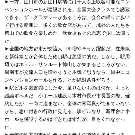
►一方、山口市の新山口駅隣には千人以上収容可能なコン
ベンションホールが建設される。全国大会クラスでも誘致
できる。ザ・グラマシーがあるころは、会合の帰りに歩い
て行ける範囲に、多くの飲食店があって、域外の人たちも
徳山での飲食を楽しめた。飲食店もその恩恵で少しは潤っ
た。
►全国の地方都市が交流人口を増やそうと躍起だ。在来線
と新幹線とが合体した徳山駅は羨望の的だ。しかし、駅周
辺ではホテル・サンルート徳山しか集まるところがない。
周南市が交流人口を増やそうと本気で思うなら、街中にコ
ンベンションホールを作ることが絶対条件だろう。
►駅ビルを図書館にした今、足りないものは何か、もっと
議論すべきだ。小ホール建設も木村市長が市長選の際、確
約したが、一向に進まない。全体の青写真ができていない
から、思い付きの行政に見える。駅ビルなり、新庁舎に小
ホールを併設するのはできたはずだが、目もくれなかっ
た。
►全国の地方都市がシティーホテルの誘致を考えている。