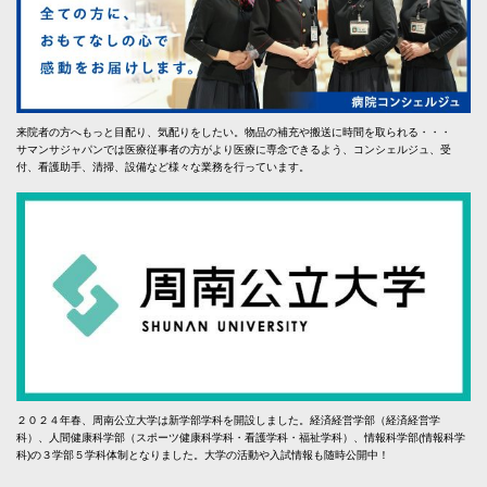
来院者の方へもっと目配り、気配りをしたい。物品の補充や搬送に時間を取られる・・・
サマンサジャパンでは医療従事者の方がより医療に専念できるよう、コンシェルジュ、受
付、看護助手、清掃、設備など様々な業務を行っています。
２０２４年春、周南公立大学は新学部学科を開設しました。経済経営学部（経済経営学
科）、人間健康科学部（スポーツ健康科学科・看護学科・福祉学科）、情報科学部(情報科学
科)の３学部５学科体制となりました。大学の活動や入試情報も随時公開中！