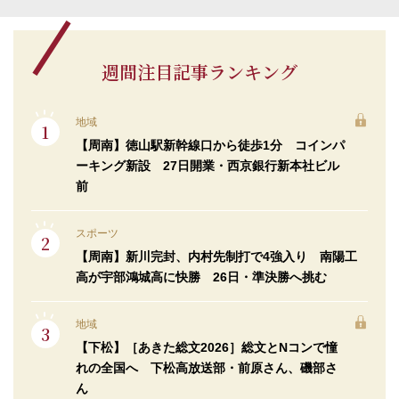
週間注目記事ランキング
地域
【周南】徳山駅新幹線口から徒歩1分 コインパ
ーキング新設 27日開業・西京銀行新本社ビル
前
スポーツ
【周南】新川完封、内村先制打で4強入り 南陽工
高が宇部鴻城高に快勝 26日・準決勝へ挑む
地域
【下松】［あきた総文2026］総文とNコンで憧
れの全国へ 下松高放送部・前原さん、磯部さ
ん