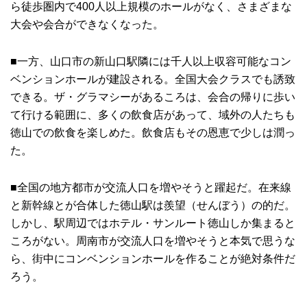
ら徒歩圏内で400人以上規模のホールがなく、さまざまな
大会や会合ができなくなった。
■一方、山口市の新山口駅隣には千人以上収容可能なコン
ベンションホールが建設される。全国大会クラスでも誘致
できる。ザ・グラマシーがあるころは、会合の帰りに歩い
て行ける範囲に、多くの飲食店があって、域外の人たちも
徳山での飲食を楽しめた。飲食店もその恩恵で少しは潤っ
た。
■全国の地方都市が交流人口を増やそうと躍起だ。在来線
と新幹線とが合体した徳山駅は羨望（せんぼう）の的だ。
しかし、駅周辺ではホテル・サンルート徳山しか集まると
ころがない。周南市が交流人口を増やそうと本気で思うな
ら、街中にコンベンションホールを作ることが絶対条件だ
ろう。