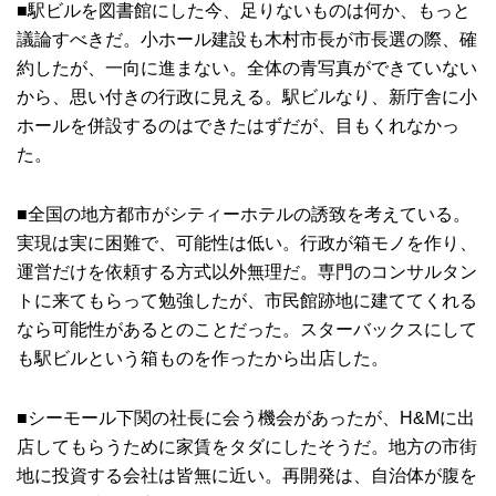
■駅ビルを図書館にした今、足りないものは何か、もっと
議論すべきだ。小ホール建設も木村市長が市長選の際、確
約したが、一向に進まない。全体の青写真ができていない
から、思い付きの行政に見える。駅ビルなり、新庁舎に小
ホールを併設するのはできたはずだが、目もくれなかっ
た。
■全国の地方都市がシティーホテルの誘致を考えている。
実現は実に困難で、可能性は低い。行政が箱モノを作り、
運営だけを依頼する方式以外無理だ。専門のコンサルタン
トに来てもらって勉強したが、市民館跡地に建ててくれる
なら可能性があるとのことだった。スターバックスにして
も駅ビルという箱ものを作ったから出店した。
■シーモール下関の社長に会う機会があったが、H&Mに出
店してもらうために家賃をタダにしたそうだ。地方の市街
地に投資する会社は皆無に近い。再開発は、自治体が腹を