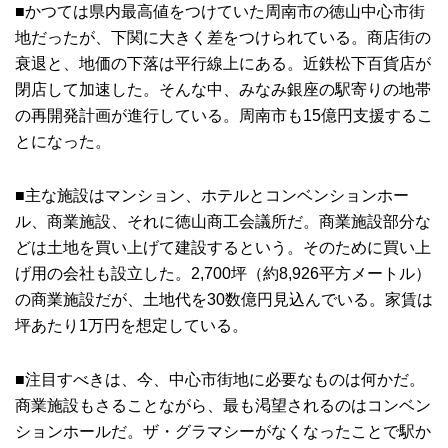
■かつては県内最高値をつけていた周南市の徳山中心市街
地だったが、下関に大きく差をつけられている。商店街の
衰退と、地価の下落は平行線上にある。近鉄松下百貨店が
閉店して加速した。そんな中、みなみ銀座の駅寄りの地帯
の再開発計画が進行している。周南市も15億円支援するこ
とになった。
■主な施設はマンション、ホテルとコンベンションホー
ル、商業施設、それに徳山商工会議所だ。商業施設部分な
どは土地を買い上げて建設するという。そのために買い上
げ用の会社も設立した。2,700坪（約8,926平方メートル）
の商業施設だが、土地代を30数億円見込んでいる。家賃は
坪あたり1万円を想定している。
■注目すべきは、今、中心市街地に必要なものは何かだ。
商業施設もさることながら、最も渇望されるのはコンベン
ションホールだ。ザ・グラマシーがなくなったことで駅か