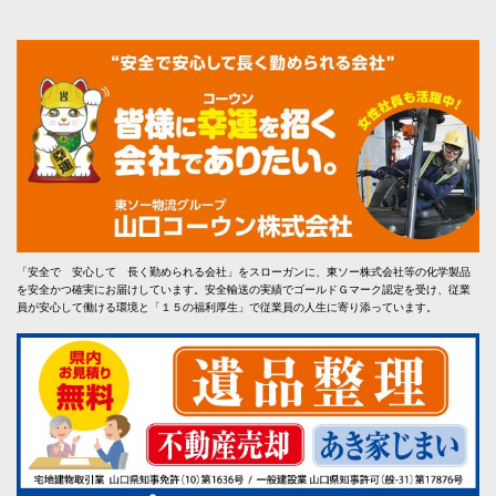
「安全で 安心して 長く勤められる会社」をスローガンに、東ソー株式会社等の化学製品
を安全かつ確実にお届けしています。安全輸送の実績でゴールドＧマーク認定を受け、従業
員が安心して働ける環境と「１５の福利厚生」で従業員の人生に寄り添っています。