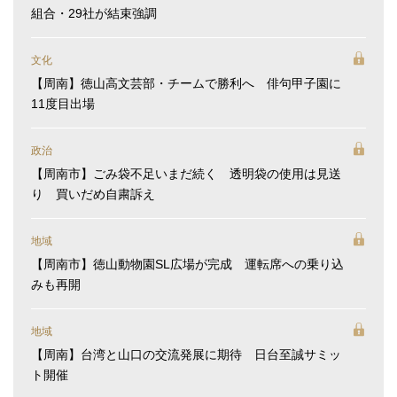
組合・29社が結束強調
文化
【周南】徳山高文芸部・チームで勝利へ 俳句甲子園に
11度目出場
政治
【周南市】ごみ袋不足いまだ続く 透明袋の使用は見送
り 買いだめ自粛訴え
地域
【周南市】徳山動物園SL広場が完成 運転席への乗り込
みも再開
地域
【周南】台湾と山口の交流発展に期待 日台至誠サミッ
ト開催