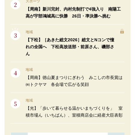
スポーツ
【周南】新川完封、内村先制打で4強入り 南陽工
高が宇部鴻城高に快勝 26日・準決勝へ挑む
地域
【下松】［あきた総文2026］総文とNコンで憧
れの全国へ 下松高放送部・前原さん、磯部さ
ん
地域
【周南】徳山夏まつりにぎわう みこしの市長賞は
㈱トクヤマ 各会場で広がる笑顔
地域
【光】「歩いて暮らせる温かいまちづくりを」 室
積市場ん（いちばん）、室積商店会に経産大臣表彰