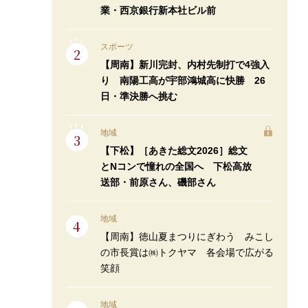
業・西京銀行新本社ビル前
スポーツ
【周南】新川完封、内村先制打で4強入
り 南陽工高が宇部鴻城高に快勝 26
日・準決勝へ挑む
地域
【下松】［あきた総文2026］総文
とNコンで憧れの全国へ 下松高放
送部・前原さん、磯部さん
地域
【周南】徳山夏まつりにぎわう みこし
の市長賞は㈱トクヤマ 各会場で広がる
笑顔
地域