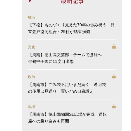
最新記事
経済
【下松】ものづくり支えた70年の歩み祝う 日
立笠戸協同組合・29社が結束強調
文化
【周南】徳山高文芸部・チームで勝利へ
俳句甲子園に11度目出場
政治
【周南市】ごみ袋不足いまだ続く 透明袋
の使用は見送り 買いだめ自粛訴え
地域
【周南市】徳山動物園SL広場が完成 運転
席への乗り込みも再開