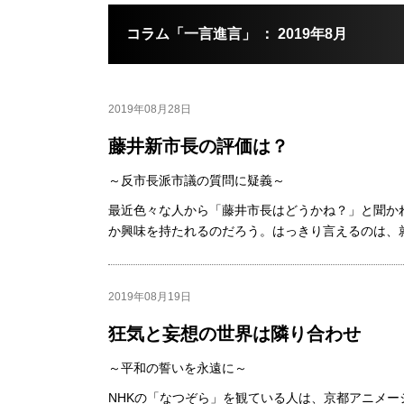
コラム「一言進言」 ： 2019年8月
2019年08月28日
藤井新市長の評価は？
～反市長派市議の質問に疑義～
最近色々な人から「藤井市長はどうかね？」と聞か
か興味を持たれるのだろう。はっきり言えるのは、就.
2019年08月19日
狂気と妄想の世界は隣り合わせ
～平和の誓いを永遠に～
NHKの「なつぞら」を観ている人は、京都アニメ