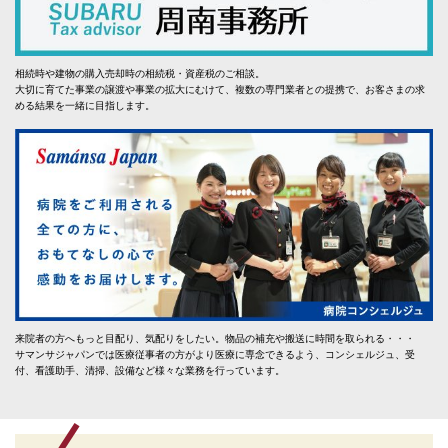
相続時や建物の購入売却時の相続税・資産税のご相談。
大切に育てた事業の譲渡や事業の拡大にむけて、複数の専門業者との提携で、お客さまの求
める結果を一緒に目指します。
来院者の方へもっと目配り、気配りをしたい。物品の補充や搬送に時間を取られる・・・
サマンサジャパンでは医療従事者の方がより医療に専念できるよう、コンシェルジュ、受
付、看護助手、清掃、設備など様々な業務を行っています。