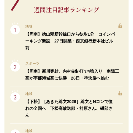
週間注目記事ランキング
地域
【周南】徳山駅新幹線口から徒歩1分 コインパ
ーキング新設 27日開業・西京銀行新本社ビル
前
スポーツ
【周南】新川完封、内村先制打で4強入り 南陽工
高が宇部鴻城高に快勝 26日・準決勝へ挑む
地域
【下松】［あきた総文2026］総文とNコンで憧
れの全国へ 下松高放送部・前原さん、磯部さ
ん
地域