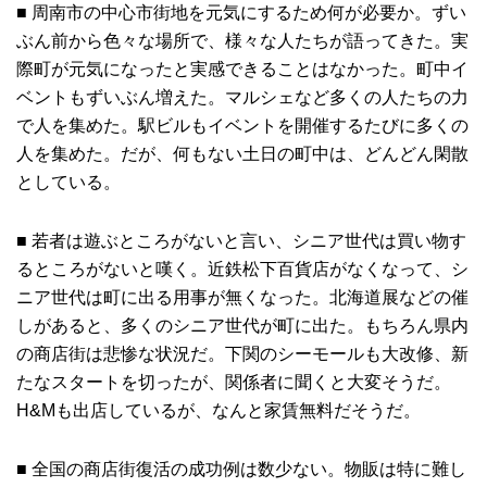
■ 周南市の中心市街地を元気にするため何が必要か。ずい
ぶん前から色々な場所で、様々な人たちが語ってきた。実
際町が元気になったと実感できることはなかった。町中イ
ベントもずいぶん増えた。マルシェなど多くの人たちの力
で人を集めた。駅ビルもイベントを開催するたびに多くの
人を集めた。だが、何もない土日の町中は、どんどん閑散
としている。
■ 若者は遊ぶところがないと言い、シニア世代は買い物す
るところがないと嘆く。近鉄松下百貨店がなくなって、シ
ニア世代は町に出る用事が無くなった。北海道展などの催
しがあると、多くのシニア世代が町に出た。もちろん県内
の商店街は悲惨な状況だ。下関のシーモールも大改修、新
たなスタートを切ったが、関係者に聞くと大変そうだ。
H&Mも出店しているが、なんと家賃無料だそうだ。
■ 全国の商店街復活の成功例は数少ない。物販は特に難し