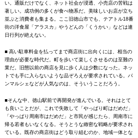
い。通販だけでなく、ネット社会が浸透、小売店の苦戦は
著しい。成功例の多くが食べ物系だ。美味しいお店が立ち
並ぶと消費者も集まる。ここ旧徳山市でも、テアトル18番
街の洋食屋「アラスカ」やうどんの「くうかい」などは連
日行列が絶えない。
■ 高い駐車料金を払ってまで商店街に出向くには、相当の
理由が必要な時代だ。町を歩いて楽しくさせるのは至難の
業だ。旧態以前の商店を見に歩く人は少数になった。ネッ
トでも手に入らないような品ぞろえが要求されている。パ
ンマルシェなどが人気なのは、そういうことだろう。
■そんな中、徳山駅前で再開発が進んでいる。それはとて
も良いことだが、これで失敗して「やっぱり町はだめだ」
「やっぱり周南市はだめだ」と市民が感じたら、周南市に
帰る若者もいなくなる。そうとうな緻密な戦略が要求され
ている。既存の商店街はどう取り組むのか、地域一体とな