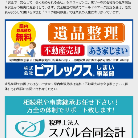
「安全で 安心して 長く勤められる会社」をスローガンに、東ソー株式会社等の化学製品
を安全かつ確実にお届けしています。安全輸送の実績でゴールドＧマーク認定を受け、従業
員が安心して働ける環境と「１５の福利厚生」で従業員の人生に寄り添っています。
遺品整理でお困りではないですか？県内出張見積は無料！不動産売却や空き家じまい（解
体）もお気軽にお問い合わせください。