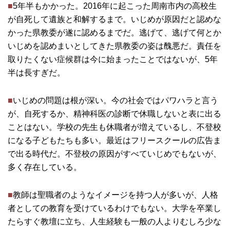
■
5年半もかかった。2016年に起こった周南市内の高校生
が自死して遺族と和解するまで。いじめが原因だと認めな
かった県教委が遂に認めるまでだ。逃げて、逃げて何とか
いじめを認めまいとしてきた県教委の姿は醜悪だ。責任を
取りたくない症候群は今に始まったことではないが、5年
半は長すぎだ。
■
いじめの問題は根が深い。今の社会ではパワハラと言う
が、自死するか、精神科医の診断で休職しないと表に出る
ことはない。学校の先生も休職者が増えているし、不登校
になる子どもたちも多い。最近はフリースクールの広告ま
で出る時代だ。不登校の原因がすべていじめでもないが、
多く存在している。
■
教師は聖職者のようなイメージを持つ人が多いが、人格
者としての教育を受けているわけでもない。大学を卒業し
たらすぐ教壇に立ち、人生経験も一般の人よりむしろ少な