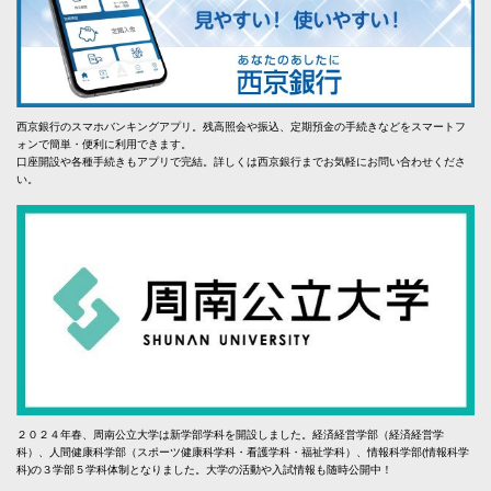
西京銀行のスマホバンキングアプリ。残高照会や振込、定期預金の手続きなどをスマートフ
ォンで簡単・便利に利用できます。
口座開設や各種手続きもアプリで完結。詳しくは西京銀行までお気軽にお問い合わせくださ
い。
２０２４年春、周南公立大学は新学部学科を開設しました。経済経営学部（経済経営学
科）、人間健康科学部（スポーツ健康科学科・看護学科・福祉学科）、情報科学部(情報科学
科)の３学部５学科体制となりました。大学の活動や入試情報も随時公開中！