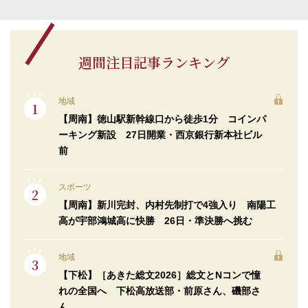
週間注目記事ランキング
地域
【周南】徳山駅新幹線口から徒歩1分 コインパ
ーキング新設 27日開業・西京銀行新本社ビル
前
スポーツ
【周南】新川完封、内村先制打で4強入り 南陽工
高が宇部鴻城高に快勝 26日・準決勝へ挑む
地域
【下松】［あきた総文2026］総文とNコンで憧
れの全国へ 下松高放送部・前原さん、磯部さ
ん