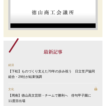
最新記事
経済
【下松】ものづくり支えた70年の歩み祝う 日立笠戸協同
組合・29社が結束強調
文化
【周南】徳山高文芸部・チームで勝利へ 俳句甲子園に
11度目出場