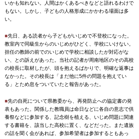
いかも知れない。人間はかくあるべきなどと語れるわけで
もない。しかし、子どもの人格形成にかかわる場面は多
い。
■
先日、ある読者から子どもがいじめで不登校になった。
教室内で同級生からのいじめがひどく、学校にいけない。
担任の教師の前でのいじめで学校に相談したが対応がな
い、との訴えがあった。当社の記者が周南地区のその高校
の校長に取材したが、頭を抱えるばかりで、明確な返事は
なかった。その校長は「まだ他に5件の問題を抱えてい
る」とため息をついていたと報告があった。
■
先の自死について県教委から、再発防止への協定書の発
表もあった。関係した教職員は命日などに各自の意志で供
養祭などに参加する、記念樹を植える、いじめ問題に関連
する書籍を、該当した高校に置く、などだった。また遺族
の話を聞く会があれば、参加希望者は参加するともあっ