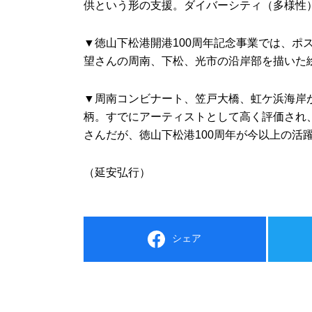
供という形の支援。ダイバーシティ（多様性
▼徳山下松港開港100周年記念事業では、ポ
望さんの周南、下松、光市の沿岸部を描いた
▼周南コンビナート、笠戸大橋、虹ケ浜海岸
柄。すでにアーティストとして高く評価され
さんだが、徳山下松港100周年が今以上の活
（延安弘行）
シェア