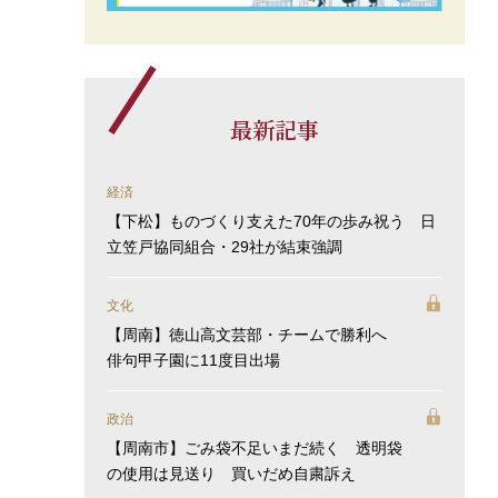
最新記事
経済
【下松】ものづくり支えた70年の歩み祝う 日
立笠戸協同組合・29社が結束強調
文化
【周南】徳山高文芸部・チームで勝利へ
俳句甲子園に11度目出場
政治
【周南市】ごみ袋不足いまだ続く 透明袋
の使用は見送り 買いだめ自粛訴え