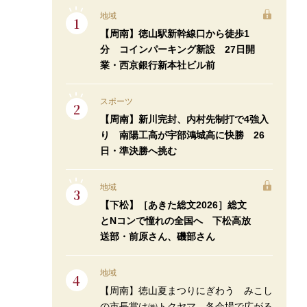
地域
【周南】徳山駅新幹線口から徒歩1
分 コインパーキング新設 27日開
業・西京銀行新本社ビル前
スポーツ
【周南】新川完封、内村先制打で4強入
り 南陽工高が宇部鴻城高に快勝 26
日・準決勝へ挑む
地域
【下松】［あきた総文2026］総文
とNコンで憧れの全国へ 下松高放
送部・前原さん、磯部さん
地域
【周南】徳山夏まつりにぎわう みこし
の市長賞は㈱トクヤマ 各会場で広がる