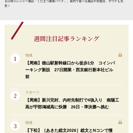
る日帰りレジャー施設「くだまつ健康パーク」。屋内で遊べる施設や岩盤浴、サウナも充
実！
週間注目記事ランキング
地域
【周南】徳山駅新幹線口から徒歩1分 コインパ
ーキング新設 27日開業・西京銀行新本社ビル
前
スポーツ
【周南】新川完封、内村先制打で4強入り 南陽工
高が宇部鴻城高に快勝 26日・準決勝へ挑む
地域
【下松】［あきた総文2026］総文とNコンで憧