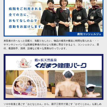
来院者の方へもっと目配り、気配りをしたい。物品の補充や搬送に時間を取られる・・・
サマンサジャパンでは医療従事者の方がより医療に専念できるよう、コンシェルジュ、受
付、看護助手、清掃、設備など様々な業務を行っています。
ソロや友達と過ごす「おとなじかん」から、親子三世代で過ごす「かぞくじかん」も楽しめ