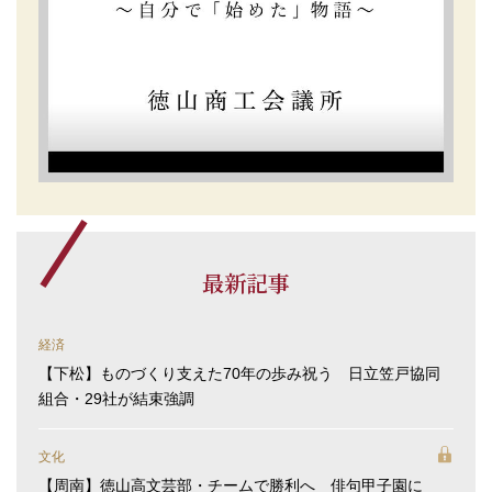
最新記事
経済
【下松】ものづくり支えた70年の歩み祝う 日立笠戸協同
組合・29社が結束強調
文化
【周南】徳山高文芸部・チームで勝利へ 俳句甲子園に