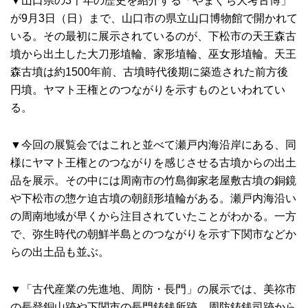
▼山口県の3千年の歴史を紹介する「やまぐち大考古博」
が9月3日（日）まで、山口市の県立山口博物館で開かれて
いる。その最初に展示されているのが、下松市の天王森古
墳から出土した大刀形埴輪、家形埴輪、巫女形埴輪。天王
森古墳は約1500年前、古墳時代後期に築造された前方後
円墳。ヤマト王権とのつながりを示すものといわれてい
る。
▼今回の展覧会ではこれと並べて瀬戸内海沿岸にある、同
様にヤマト王権とのつながりを感じさせる古墳からの出土
品を展示。その中には周南市の竹島御家老屋敷古墳の銅鏡
や下松市の惣ケ迫古墳の朝顔形埴輪がある。瀬戸内海沿い
の周南地域が早くから注目されていたことがわかる。一方
で、弥生時代の朝鮮半島とのつながりを示す下関市などか
らの出土品も並ぶ。
▼「古代産業の先進地、周防・長門」の展示では、美祢市
の長登銅山跡や下関市の長門鋳銭所跡、周防鋳銭司跡から