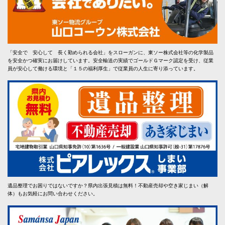
「安全で 安心して 長く勤められる会社」をスローガンに、東ソー株式会社等の化学製品
を安全かつ確実にお届けしています。安全輸送の実績でゴールドＧマーク認定を受け、従業
員が安心して働ける環境と「１５の福利厚生」で従業員の人生に寄り添っています。
遺品整理でお困りではないですか？県内出張見積は無料！不動産売却や空き家じまい（解
体）もお気軽にお問い合わせください。