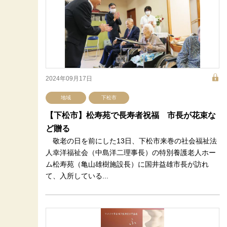
2024年09月17日
地域
下松市
【下松市】松寿苑で長寿者祝福 市長が花束な
ど贈る
敬老の日を前にした13日、下松市来巻の社会福祉法
人幸洋福祉会（中島洋二理事長）の特別養護老人ホー
ム松寿苑（亀山雄樹施設長）に国井益雄市長が訪れ
て、入所している...