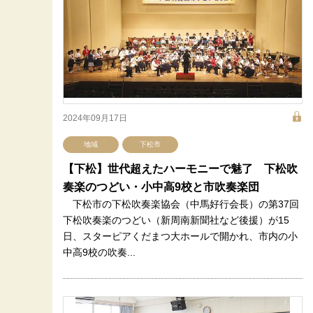
2024年09月17日
地域
下松市
【下松】世代超えたハーモニーで魅了 下松吹
奏楽のつどい・小中高9校と市吹奏楽団
下松市の下松吹奏楽協会（中馬好行会長）の第37回
下松吹奏楽のつどい（新周南新聞社など後援）が15
日、スターピアくだまつ大ホールで開かれ、市内の小
中高9校の吹奏...