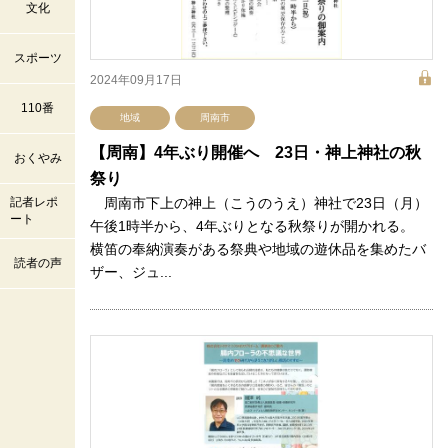
文化
スポーツ
2024年09月17日
110番
地域
周南市
【周南】4年ぶり開催へ 23日・神上神社の秋
おくやみ
祭り
記者レポ
周南市下上の神上（こうのうえ）神社で23日（月）
ート
午後1時半から、4年ぶりとなる秋祭りが開かれる。
横笛の奉納演奏がある祭典や地域の遊休品を集めたバ
読者の声
ザー、ジュ...