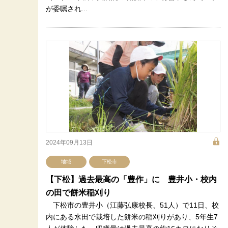
が委嘱され...
2024年09月13日
地域
下松市
【下松】過去最高の「豊作」に 豊井小・校内
の田で餅米稲刈り
下松市の豊井小（江藤弘康校長、51人）で11日、校
内にある水田で栽培した餅米の稲刈りがあり、5年生7