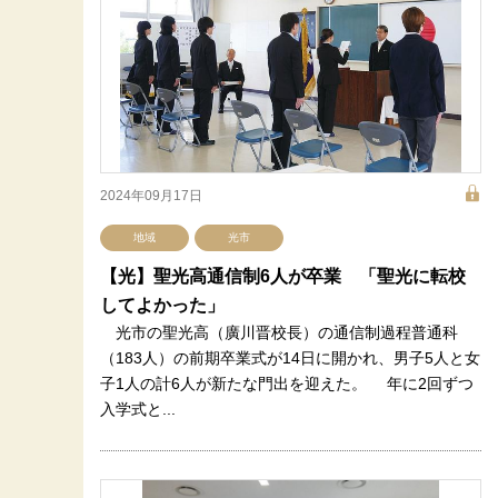
2024年09月17日
地域
光市
【光】聖光高通信制6人が卒業 「聖光に転校
してよかった」
光市の聖光高（廣川晋校長）の通信制過程普通科
（183人）の前期卒業式が14日に開かれ、男子5人と女
子1人の計6人が新たな門出を迎えた。 年に2回ずつ
入学式と...