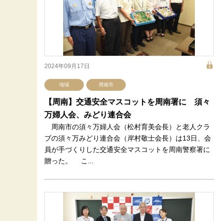
2024年09月17日
地域
周南市
【周南】交通安全マスコットを周南署に 須々
万婦人会、みどり連合会
周南市の須々万婦人会（松村育美会長）と老人クラ
ブの須々万みどり連合会（岸村敬士会長）は13日、会
員が手づくりした交通安全マスコットを周南警察署に
贈った。 こ...