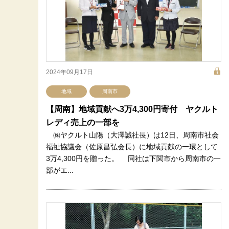
2024年09月17日
地域
周南市
【周南】地域貢献へ3万4,300円寄付 ヤクルト
レディ売上の一部を
㈱ヤクルト山陽（大澤誠社長）は12日、周南市社会
福祉協議会（佐原昌弘会長）に地域貢献の一環として
3万4,300円を贈った。 同社は下関市から周南市の一
部がエ...