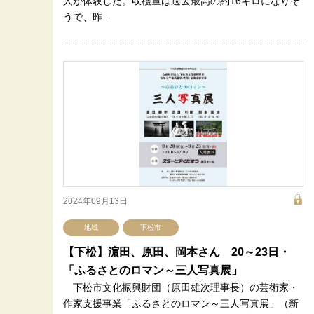
人が体験した。収穫量は過去最高の約16キロになりそ
うで、昨...
2024年09月13日
地域
下松市
【下松】濵田、原田、岡本さん 20～23日・
「ふるさとのロマン～三人写真展」
下松市文化振興財団（原田雄次理事長）の芸術家・
作家支援事業「ふるさとのロマン～三人写真展」（新