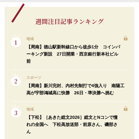
週間注目記事ランキング
地域
【周南】徳山駅新幹線口から徒歩1分 コインパ
ーキング新設 27日開業・西京銀行新本社ビル
前
スポーツ
【周南】新川完封、内村先制打で4強入り 南陽工
高が宇部鴻城高に快勝 26日・準決勝へ挑む
地域
【下松】［あきた総文2026］総文とNコンで憧
れの全国へ 下松高放送部・前原さん、磯部さ
ん