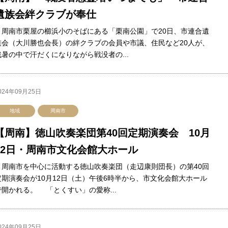
遺族会絆クラブが奉仕
周南市栗屋の櫛浜小のそばにある「栗南公園」で20日、市連合遺
族会（大川勝也会長）の絆クラブの会員や市議、住民など20人が、
残暑の中で汗だくになりながら戦没者の...
024年09月25日
地域
周南市
【周南】徳山吹奏楽団第40回定期演奏会 10月
12日・周南市文化会館大ホール
周南市を中心に活動する徳山吹奏楽団（走辺康則団長）の第40回
定期演奏会が10月12日（土）午後6時半から、市文化会館大ホール
で開かれる。 「とくすい」の愛称...
024年09月25日