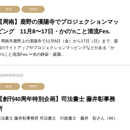
地域
周南市
【周南】鹿野の漢陽寺でプロジェクションマッ
ピング 11月8〜17日・かの'nこと清流Fes.
周南市鹿野上の漢陽寺で11月8日（金）から17日（日）まで、庭
園のライトアップやプロジェクションマッピングなどがある「か
'nこと清流Fes.〜光の静寂・庭園...
024年09月25日
地域
周南市
【創刊40周年特別企画】司法書士 藤井彰事務
所
司法書士 藤井彰事務所 司法書士 行政書士 藤井 彰さん（66）