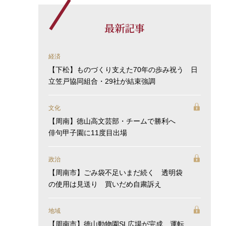
最新記事
経済
【下松】ものづくり支えた70年の歩み祝う 日
立笠戸協同組合・29社が結束強調
文化
【周南】徳山高文芸部・チームで勝利へ
俳句甲子園に11度目出場
政治
【周南市】ごみ袋不足いまだ続く 透明袋
の使用は見送り 買いだめ自粛訴え
地域
【周南市】徳山動物園SL広場が完成 運転