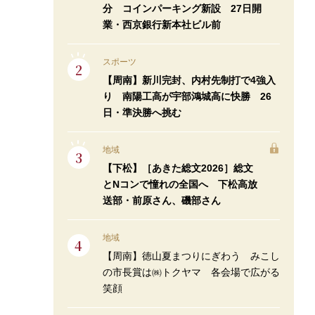
分 コインパーキング新設 27日開
業・西京銀行新本社ビル前
スポーツ
【周南】新川完封、内村先制打で4強入
り 南陽工高が宇部鴻城高に快勝 26
日・準決勝へ挑む
地域
【下松】［あきた総文2026］総文
とNコンで憧れの全国へ 下松高放
送部・前原さん、磯部さん
地域
【周南】徳山夏まつりにぎわう みこし
の市長賞は㈱トクヤマ 各会場で広がる
笑顔