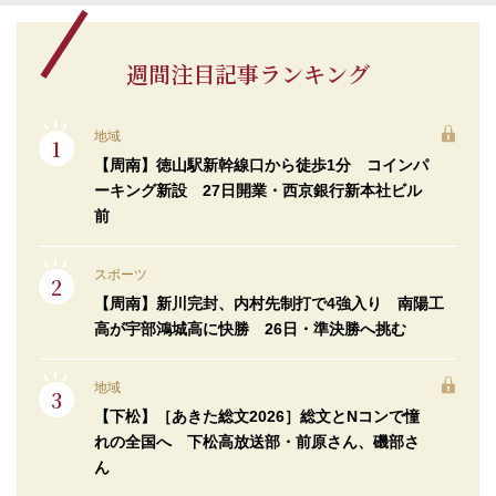
週間注目記事ランキング
地域
【周南】徳山駅新幹線口から徒歩1分 コインパ
ーキング新設 27日開業・西京銀行新本社ビル
前
スポーツ
【周南】新川完封、内村先制打で4強入り 南陽工
高が宇部鴻城高に快勝 26日・準決勝へ挑む
地域
【下松】［あきた総文2026］総文とNコンで憧
れの全国へ 下松高放送部・前原さん、磯部さ
ん