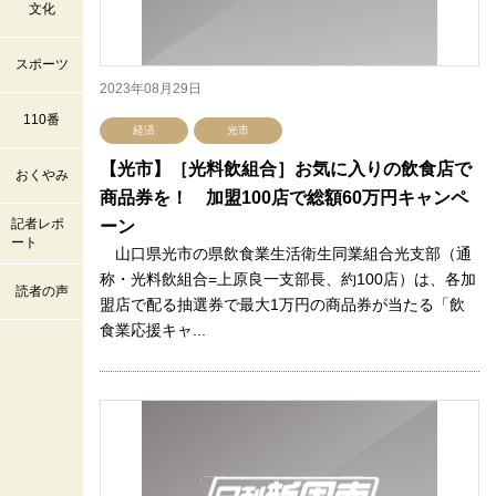
文化
スポーツ
2023年08月29日
110番
経済
光市
【光市】［光料飲組合］お気に入りの飲食店で
おくやみ
商品券を！ 加盟100店で総額60万円キャンペ
記者レポ
ーン
ート
山口県光市の県飲食業生活衛生同業組合光支部（通
称・光料飲組合=上原良一支部長、約100店）は、各加
読者の声
盟店で配る抽選券で最大1万円の商品券が当たる「飲
食業応援キャ...