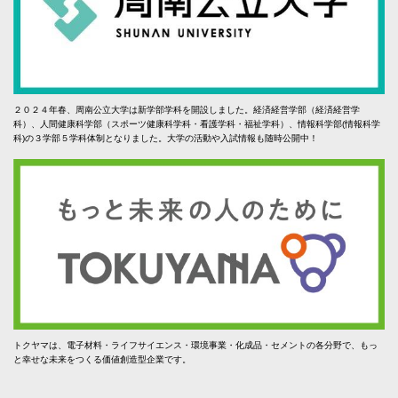
２０２４年春、周南公立大学は新学部学科を開設しました。経済経営学部（経済経営学
科）、人間健康科学部（スポーツ健康科学科・看護学科・福祉学科）、情報科学部(情報科学
科)の３学部５学科体制となりました。大学の活動や入試情報も随時公開中！
トクヤマは、電子材料・ライフサイエンス・環境事業・化成品・セメントの各分野で、もっ
と幸せな未来をつくる価値創造型企業です。