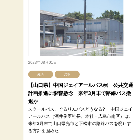
2023年08月01日
経済
光市
【山口県】中国ジェイアールバス㈱ 公共交通
計画推進に影響懸念 来年3月末で路線バス撤
退か
スクールバス、ぐるりんバスどうなる? 中国ジェイ
アールバス（酒井俊臣社長、本社・広島市南区）は、
来年3月末で山口県光市と下松市の路線バスを廃止す
る方針を固めた...