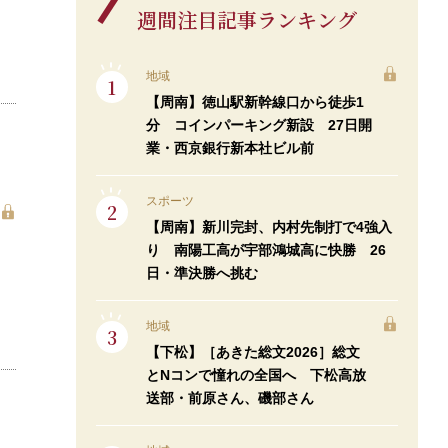
週間注目記事ランキング
地域
【周南】徳山駅新幹線口から徒歩1
分 コインパーキング新設 27日開
業・西京銀行新本社ビル前
スポーツ
【周南】新川完封、内村先制打で4強入
り 南陽工高が宇部鴻城高に快勝 26
日・準決勝へ挑む
地域
【下松】［あきた総文2026］総文
とNコンで憧れの全国へ 下松高放
送部・前原さん、磯部さん