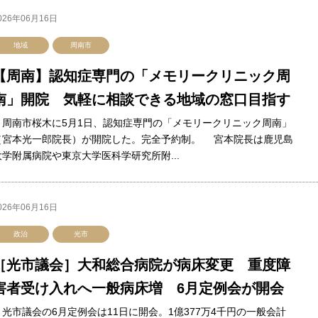
026年06月16日
地域
周南市
【周南】認知症専門の「メモリークリニック周
南」開院 気軽に相談できる地域の窓口目指す
周南市桜木に5月1日、認知症専門の「メモリークリニック周南」
（宮本光一郎院長）が開院した。完全予約制。 宮本院長は鹿児島
大学附属病院や東京大学医科学研究所附...
026年06月16日
政治
光市
［光市議会］大和総合病院が病床変更 重度障
害者受け入れへ一般病床増 6月定例会が開会
光市議会の6月定例会は11日に開会。1億377万4千円の一般会計