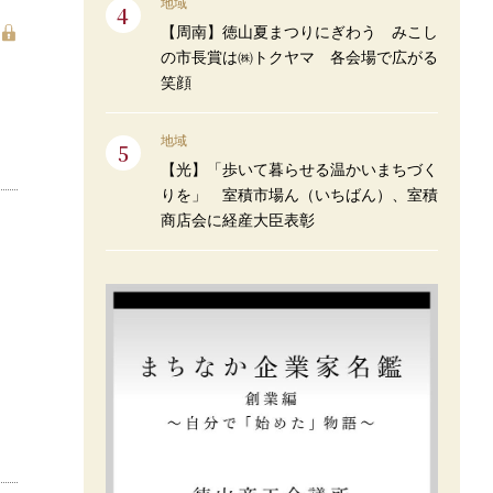
地域
【周南】徳山夏まつりにぎわう みこし
の市長賞は㈱トクヤマ 各会場で広がる
笑顔
地域
【光】「歩いて暮らせる温かいまちづく
りを」 室積市場ん（いちばん）、室積
商店会に経産大臣表彰