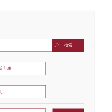
検索
定記事
し