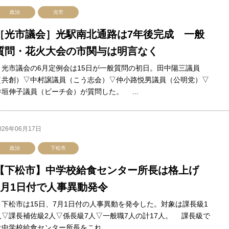
政治
光市
［光市議会］光駅南北通路は7年後完成 一般
質問・花火大会の市関与は明言なく
光市議会の6月定例会は15日が一般質問の初日。田中陽三議員
（共創）▽中村譲議員（こう志会）▽仲小路悦男議員（公明党）▽
井垣伸子議員（ビーチ会）が質問した。 ...
026年06月17日
政治
下松市
【下松市】中学校給食センター所長は格上げ
7月1日付で人事異動発令
下松市は15日、7月1日付の人事異動を発令した。対象は課長級1
人▽課長補佐級2人▽係長級7人▽一般職7人の計17人。 課長級で
は中学校給食センター所長をこれ...