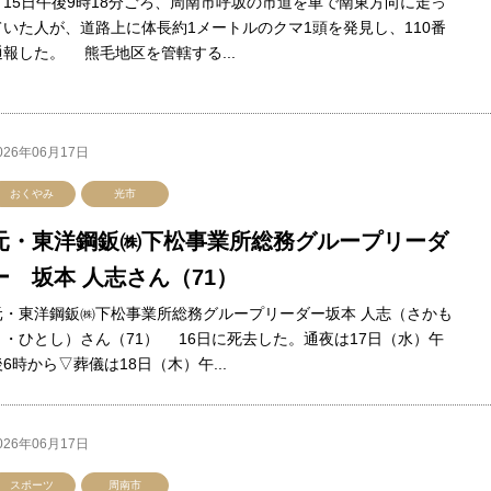
15日午後9時18分ごろ、周南市呼坂の市道を車で南東方向に走っ
ていた人が、道路上に体長約1メートルのクマ1頭を発見し、110番
通報した。 熊毛地区を管轄する...
026年06月17日
おくやみ
光市
元・東洋鋼鈑㈱下松事業所総務グループリーダ
ー 坂本 人志さん（71）
元・東洋鋼鈑㈱下松事業所総務グループリーダー坂本 人志（さかも
と・ひとし）さん（71） 16日に死去した。通夜は17日（水）午
後6時から▽葬儀は18日（木）午...
026年06月17日
スポーツ
周南市