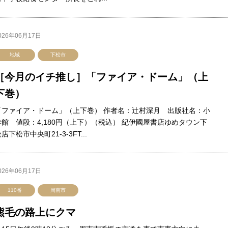
026年06月17日
地域
下松市
［今月のイチ推し］「ファイア・ドーム」（上
下巻）
「ファイア・ドーム」（上下巻） 作者名：辻村深月 出版社名：小
学館 値段：4,180円（上下）（税込） 紀伊國屋書店ゆめタウン下
店下松市中央町21-3-3FT...
026年06月17日
110番
周南市
熊毛の路上にクマ