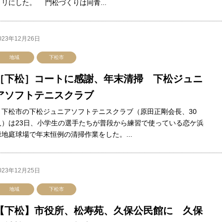
ミリにした。 門松づくりは同青...
023年12月26日
地域
下松市
［下松］コートに感謝、年末清掃 下松ジュニ
アソフトテニスクラブ
下松市の下松ジュニアソフトテニスクラブ（原田正剛会長、30
人）は23日、小学生の選手たちが普段から練習で使っている恋ケ浜
緑地庭球場で年末恒例の清掃作業をした。...
023年12月25日
地域
下松市
【下松】市役所、松寿苑、久保公民館に 久保