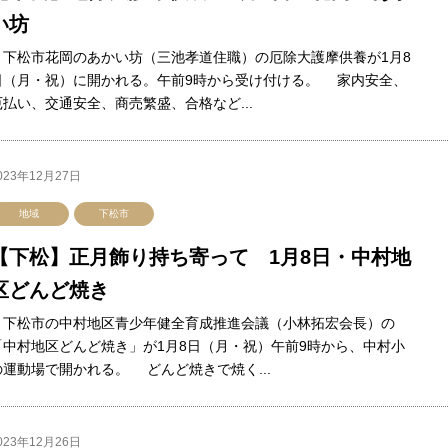
い坊
下松市花岡のあかい坊（三池孝道住職）の厄除大護摩供養が1月8
日（月・祝）に開かれる。午前9時から受け付ける。 家内安全、
厄払い、交通安全、商売繁盛、合格など...
023年12月27日
地域
下松市
【下松】正月飾り持ち寄って 1月8日・中村地
区どんど焼き
下松市の中村地区青少年健全育成推進会議（小林拓宏会長）の
「中村地区どんど焼き」が1月8日（月・祝）午前9時から、中村小
の運動場で開かれる。 どんど焼きで焼く...
023年12月26日