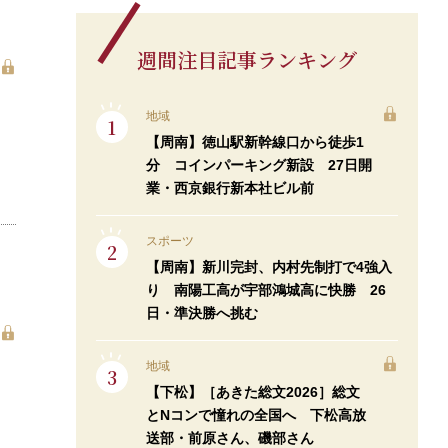
週間注目記事ランキング
地域
【周南】徳山駅新幹線口から徒歩1
分 コインパーキング新設 27日開
業・西京銀行新本社ビル前
スポーツ
【周南】新川完封、内村先制打で4強入
り 南陽工高が宇部鴻城高に快勝 26
日・準決勝へ挑む
地域
【下松】［あきた総文2026］総文
とNコンで憧れの全国へ 下松高放
送部・前原さん、磯部さん