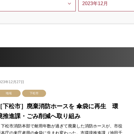
023年12月27日
地域
下松市
［下松市］廃棄消防ホースを 傘袋に再生 環
境推進課・ごみ削減へ取り組み
下松市消防本部で耐用年数が過ぎて廃棄した消防ホースが、市役
所本庁の来庁者用の傘袋に生まれ変わった。市環境推進課（池田千