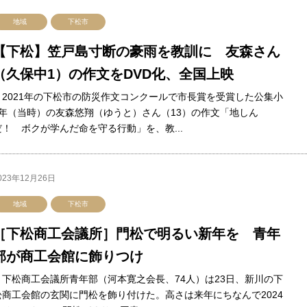
地域
下松市
【下松】笠戸島寸断の豪雨を教訓に 友森さん
（久保中1）の作文をDVD化、全国上映
2021年の下松市の防災作文コンクールで市長賞を受賞した公集小
5年（当時）の友森悠翔（ゆうと）さん（13）の作文「地しん
だ！ ボクが学んだ命を守る行動」を、教...
023年12月26日
地域
下松市
［下松商工会議所］門松で明るい新年を 青年
部が商工会館に飾りつけ
下松商工会議所青年部（河本寛之会長、74人）は23日、新川の下
松商工会館の玄関に門松を飾り付けた。高さは来年にちなんで2024