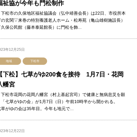
福祉協が今年も門松制作
下松市の久保地区福祉協議会（弘中靖善会長）は22日、市役所本
庁の玄関▽来巻の特別養護老人ホーム・松寿苑（亀山雄樹施設長）
▽久保公民館（藤本泰延館長）に門松を飾...
023年12月25日
地域
下松市
【下松】七草がゆ200食を接待 1月7日・花岡
八幡宮
下松市花岡の花岡八幡宮（村上基起宮司）で健康と無病息災を願
う「七草がゆの会」が1月7日（日）午前10時半から開かれる。
七草がゆの会は35年目。今年も地元で...
023年12月22日