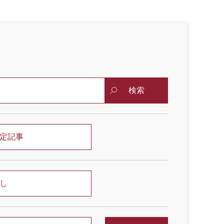
検索
定記事
し