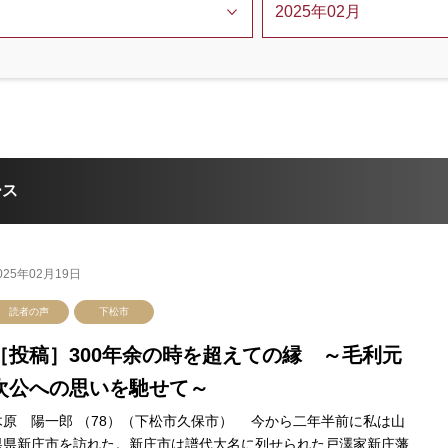
ース
025年02月19日
読者の声
下松市
［投稿］300年余の時を超えての縁 ～毛利元
次公への思いを馳せて～
木原 陽一郎 （78）（下松市久保市） 今から二年半前に私は山
県県新庄市を訪れた。新庄市は譜代大名に列せられた戸澤家新庄藩