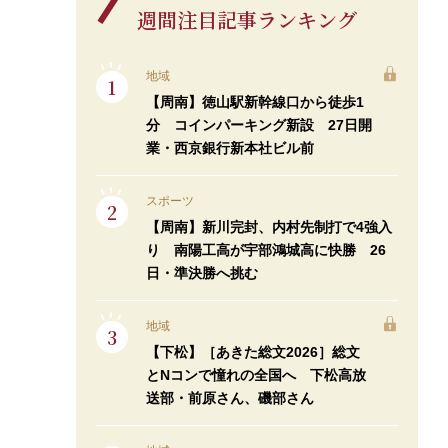
週間注目記事ランキング
地域
【周南】徳山駅新幹線口から徒歩1
分 コインパーキング新設 27日開
業・西京銀行新本社ビル前
スポーツ
【周南】新川完封、内村先制打で4強入
り 南陽工高が宇部鴻城高に快勝 26
日・準決勝へ挑む
地域
【下松】［あきた総文2026］総文
とNコンで憧れの全国へ 下松高放
送部・前原さん、磯部さん