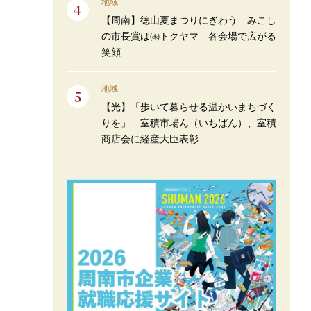
地域
【周南】徳山夏まつりにぎわう みこし
の市長賞は㈱トクヤマ 各会場で広がる
笑顔
地域
【光】「歩いて暮らせる温かいまちづく
りを」 室積市場ん（いちばん）、室積
商店会に経産大臣表彰