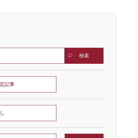
検索
定記事
し