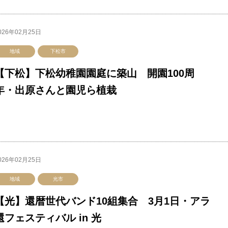
026年02月25日
地域
下松市
【下松】下松幼稚園園庭に築山 開園100周
年・出原さんと園児ら植栽
026年02月25日
地域
光市
【光】還暦世代バンド10組集合 3月1日・アラ
還フェスティバル in 光