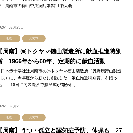
で、周南市の徳山中央病院本館11階大会...
026年02月25日
地域
周南市
【周南】㈱トクヤマ徳山製造所に献血推進特別
賞 1966年から60年、定期的に献血活動
日本赤十字社は周南市の㈱トクヤマ徳山製造所（奥野康徳山製造
所長）に、今年度から新たに創設した「献血推進特別賞」を贈っ
た。 16日に同製造所で贈呈式が開かれ、...
026年02月25日
地域
周南市
【周南】うつ・孤立と認知症予防、体操も 27