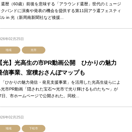
還暦（60歳）前後を意味する「アラウンド還暦」世代のミュージ
ックバンドに演奏や発表の機会を提供する第11回アラ還フェスティ
ル in 光（新周南新聞社など後援...
026年02月25日
地域
光市
【光】光高生の市PR動画公開 ひかりの魅力
発信事業、室積おさんぽマップも
「ひかりの魅力発信・発見支援事業」を活用した光高生徒らによ
る光市PR動画「隠された宝石〜光市で光り輝けるものたち〜」が
17日、市ホームページで公開された。同校...
026年02月25日
地域
下松市