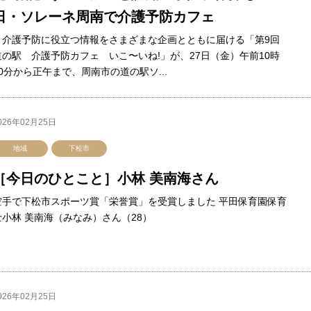
日・ソレーネ周南で介護予防カフェ
介護予防に役立つ情報をさまざまな企画とともに届ける「第9回
道の駅 介護予防カフェ いこ〜いね!」が、27日（金）午前10時
30分から正午まで、周南市の道の駅ソ...
026年02月25日
地域
下松市
［今日のひとこと］小林 美南海さん
空手で下松市スポーツ賞「栄誉賞」を受賞しました 平田保育園保育
士小林 美南海（みなみ）さん（28）
026年02月25日