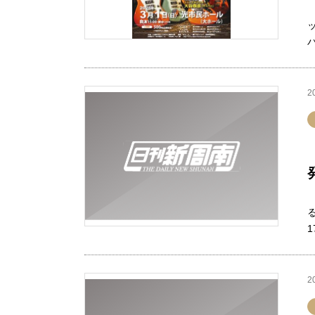
バ
2
2