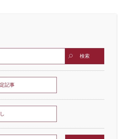
検索
定記事
し