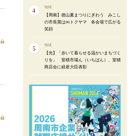
地域
【周南】徳山夏まつりにぎわう みこし
の市長賞は㈱トクヤマ 各会場で広がる
笑顔
地域
【光】「歩いて暮らせる温かいまちづく
りを」 室積市場ん（いちばん）、室積
商店会に経産大臣表彰