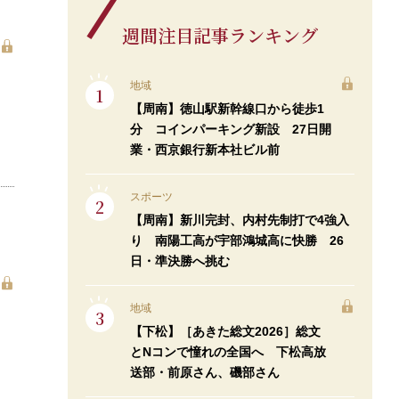
週間注目記事ランキング
地域
【周南】徳山駅新幹線口から徒歩1
分 コインパーキング新設 27日開
業・西京銀行新本社ビル前
スポーツ
【周南】新川完封、内村先制打で4強入
り 南陽工高が宇部鴻城高に快勝 26
日・準決勝へ挑む
地域
【下松】［あきた総文2026］総文
とNコンで憧れの全国へ 下松高放
送部・前原さん、磯部さん