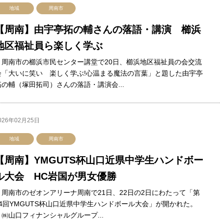
地域
周南市
【周南】由宇亭拓の輔さんの落語・講演 櫛浜
地区福祉員ら楽しく学ぶ
周南市の櫛浜市民センター講堂で20日、櫛浜地区福祉員の会交流
会「大いに笑い 楽しく学ぶ!心温まる魔法の言葉」と題した由宇亭
拓の輔（塚田拓司）さんの落語・講演会...
026年02月25日
地域
周南市
【周南】YMGUTS杯山口近県中学生ハンドボー
ル大会 HC岩国が男女優勝
周南市のゼオンアリーナ周南で21日、22日の2日にわたって「第
14回YMGUTS杯山口近県中学生ハンドボール大会」が開かれた。
㈱山口フィナンシャルグループ...