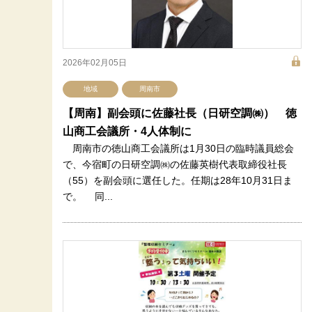
2026年02月05日
地域
周南市
【周南】副会頭に佐藤社長（日研空調㈱） 徳
山商工会議所・4人体制に
周南市の徳山商工会議所は1月30日の臨時議員総会
で、今宿町の日研空調㈱の佐藤英樹代表取締役社長
（55）を副会頭に選任した。任期は28年10月31日ま
で。 同...