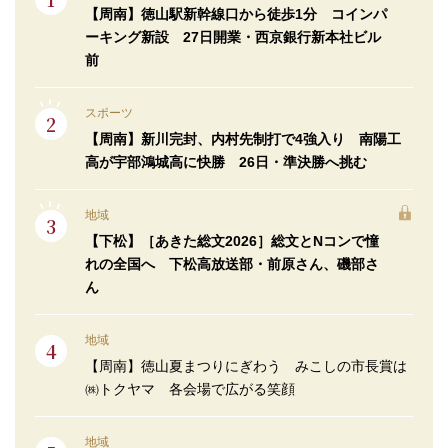
【周南】徳山駅新幹線口から徒歩1分 コインパ
ーキング新設 27日開業・西京銀行新本社ビル
前
スポーツ
【周南】新川完封、内村先制打で4強入り 南陽工
高が宇部鴻城高に快勝 26日・準決勝へ挑む
地域
【下松】［あきた総文2026］総文とNコンで憧
れの全国へ 下松高放送部・前原さん、磯部さ
ん
地域
【周南】徳山夏まつりにぎわう みこしの市長賞は
㈱トクヤマ 各会場で広がる笑顔
地域