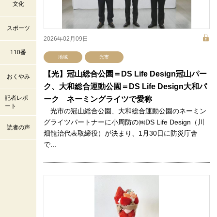
文化
スポーツ
2026年02月09日
110番
地域
光市
【光】冠山総合公園＝DS Life Design冠山パー
おくやみ
ク、大和総合運動公園＝DS Life Design大和パ
記者レポ
ーク ネーミングライツで愛称
ート
光市の冠山総合公園、大和総合運動公園のネーミン
グライツパートナーに小周防の㈱DS Life Design（川
読者の声
畑龍治代表取締役）が決まり、1月30日に防災庁舎
で...