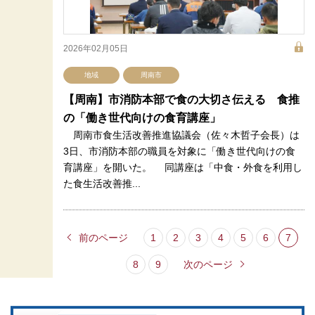
2026年02月05日
地域
周南市
【周南】市消防本部で食の大切さ伝える 食推
の「働き世代向けの食育講座」
周南市食生活改善推進協議会（佐々木哲子会長）は
3日、市消防本部の職員を対象に「働き世代向けの食
育講座」を開いた。 同講座は「中食・外食を利用し
た食生活改善推...
前のページ
1
2
3
4
5
6
7
8
9
次のページ