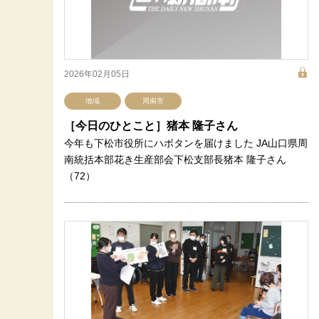
2026年02月05日
地域
周南市
［今日のひとこと］猪本 隆子さん
今年も下松市役所にハボタンを届けました JA山口県周
南統括本部花き生産部会下松支部長猪本 隆子さん
（72）