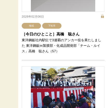
2026年02月06日
地域
下松市
［今日のひとこと］高橋 聡さん
東洋鋼鈑社内駅伝で3連覇のアンカー役を果たしまし
た 東洋鋼鈑㈱製膜部・化成品開発部「チーム・ルイ
ス」高橋 聡さん（57）