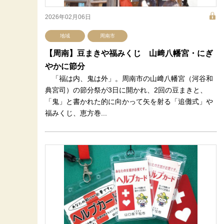
2026年02月06日
地域
周南市
【周南】豆まきや福みくじ 山﨑八幡宮・にぎ
やかに節分
「福は内、鬼は外」。周南市の山﨑八幡宮（河谷和
典宮司）の節分祭が3日に開かれ、2回の豆まきと、
「鬼」と書かれた的に向かって矢を射る「追儺式」や
福みくじ、恵方巻...