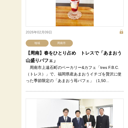
2026年02月09日
地域
周南市
【周南】春をひとり占め トレスで「あまおう
山盛りパフェ」
周南市上遠石町のベーカリー&カフェ「tres F.B.C.
（トレス）」で、福岡県産あまおうイチゴを贅沢に使
った季節限定の「あまおう苺パフェ」（1,50...