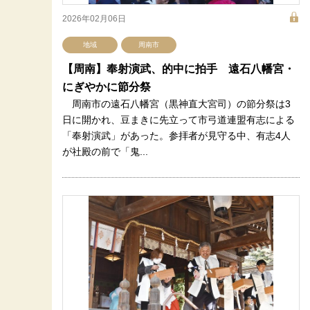
2026年02月06日
地域
周南市
【周南】奉射演武、的中に拍手 遠石八幡宮・
にぎやかに節分祭
周南市の遠石八幡宮（黒神直大宮司）の節分祭は3
日に開かれ、豆まきに先立って市弓道連盟有志による
「奉射演武」があった。参拝者が見守る中、有志4人
が社殿の前で「鬼...