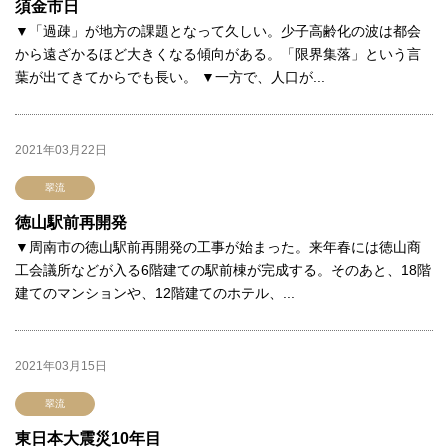
須金市日
▼「過疎」が地方の課題となって久しい。少子高齢化の波は都会
から遠ざかるほど大きくなる傾向がある。「限界集落」という言
葉が出てきてからでも長い。 ▼一方で、人口が...
2021年03月22日
翠流
徳山駅前再開発
▼周南市の徳山駅前再開発の工事が始まった。来年春には徳山商
工会議所などが入る6階建ての駅前棟が完成する。そのあと、18階
建てのマンションや、12階建てのホテル、...
2021年03月15日
翠流
東日本大震災10年目