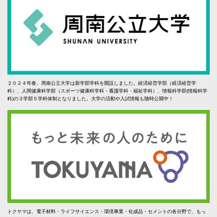
２０２４年春、周南公立大学は新学部学科を開設しました。経済経営学部（経済経営学
科）、人間健康科学部（スポーツ健康科学科・看護学科・福祉学科）、情報科学部(情報科学
科)の３学部５学科体制となりました。大学の活動や入試情報も随時公開中！
トクヤマは、電子材料・ライフサイエンス・環境事業・化成品・セメントの各分野で、もっ