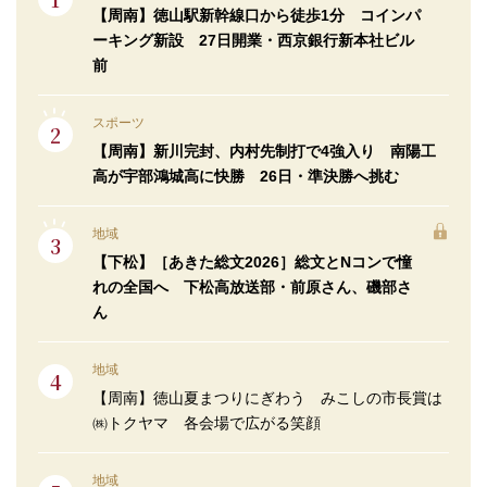
【周南】徳山駅新幹線口から徒歩1分 コインパ
ーキング新設 27日開業・西京銀行新本社ビル
前
スポーツ
【周南】新川完封、内村先制打で4強入り 南陽工
高が宇部鴻城高に快勝 26日・準決勝へ挑む
地域
【下松】［あきた総文2026］総文とNコンで憧
れの全国へ 下松高放送部・前原さん、磯部さ
ん
地域
【周南】徳山夏まつりにぎわう みこしの市長賞は
㈱トクヤマ 各会場で広がる笑顔
地域