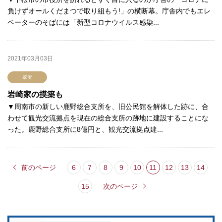
負けずオールくだまつで取り組もう!」の横断幕。庁舎内でもエレ
ベーターのそばには「新型コロナウイルス感染...
2021年03月03日
翠流
岩崎家の摸築も
▼周南市の新しい鹿野総合支所を、旧公民館を解体した跡に、合
わせて観光交流拠点を現在の総合支所の跡地に建設することにな
った。鹿野総合支所に8億円と、観光交流拠点建...
前のページ
6
7
8
9
10
11
12
13
14
15
次のページ