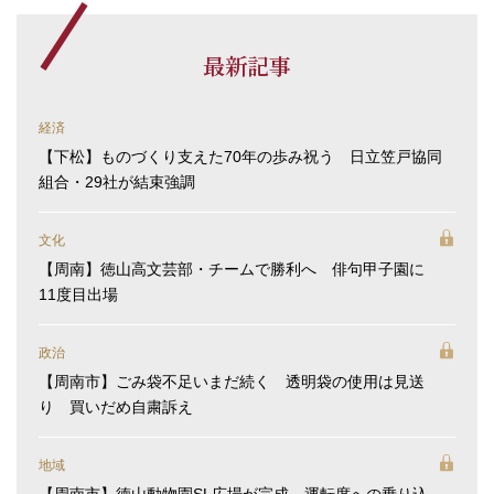
最新記事
経済
【下松】ものづくり支えた70年の歩み祝う 日立笠戸協同
組合・29社が結束強調
文化
【周南】徳山高文芸部・チームで勝利へ 俳句甲子園に
11度目出場
政治
【周南市】ごみ袋不足いまだ続く 透明袋の使用は見送
り 買いだめ自粛訴え
地域
【周南市】徳山動物園SL広場が完成 運転席への乗り込