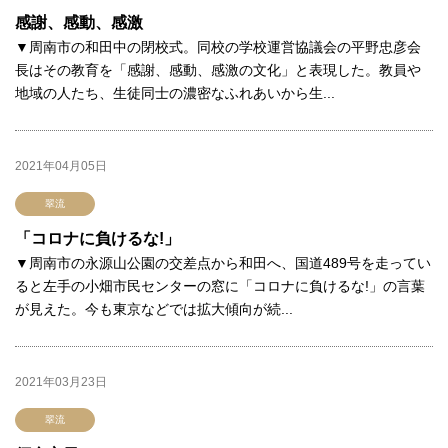
感謝、感動、感激
▼周南市の和田中の閉校式。同校の学校運営協議会の平野忠彦会
長はその教育を「感謝、感動、感激の文化」と表現した。教員や
地域の人たち、生徒同士の濃密なふれあいから生...
2021年04月05日
翠流
「コロナに負けるな!」
▼周南市の永源山公園の交差点から和田へ、国道489号を走ってい
ると左手の小畑市民センターの窓に「コロナに負けるな!」の言葉
が見えた。今も東京などでは拡大傾向が続...
2021年03月23日
翠流