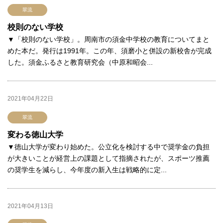
翠流
校則のない学校
▼「校則のない学校」。周南市の須金中学校の教育についてまと
めた本だ。発行は1991年。この年、須磨小と併設の新校舎が完成
した。須金ふるさと教育研究会（中原和昭会...
2021年04月22日
翠流
変わる徳山大学
▼徳山大学が変わり始めた。公立化を検討する中で奨学金の負担
が大きいことが経営上の課題として指摘されたが、スポーツ推薦
の奨学生を減らし、今年度の新入生は戦略的に定...
2021年04月13日