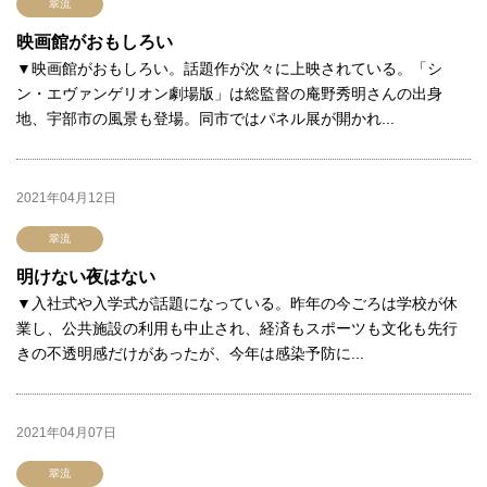
翠流
映画館がおもしろい
▼映画館がおもしろい。話題作が次々に上映されている。「シ
ン・エヴァンゲリオン劇場版」は総監督の庵野秀明さんの出身
地、宇部市の風景も登場。同市ではパネル展が開かれ...
2021年04月12日
翠流
明けない夜はない
▼入社式や入学式が話題になっている。昨年の今ごろは学校が休
業し、公共施設の利用も中止され、経済もスポーツも文化も先行
きの不透明感だけがあったが、今年は感染予防に...
2021年04月07日
翠流