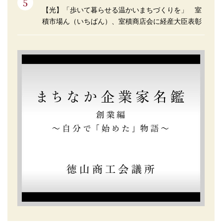
【光】「歩いて暮らせる温かいまちづくりを」 室
積市場ん（いちばん）、室積商店会に経産大臣表彰