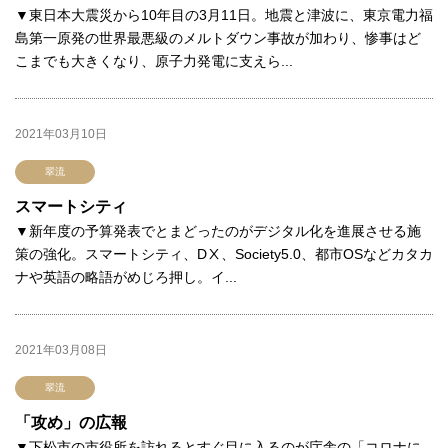
▼東日本大震災から10年目の3月11日。地震と津波に、東京電力福
島第一原発の世界最悪級のメルトダウン事故が加わり、惨事はど
こまでも大きくなり、原子力発電に支えら...
2021年03月10日
翠流
スマートシティ
▼新年度の予算発表でとまどったのがデジタル化を進展させる施
策の強化。スマートシティ、DⅩ、Society5.0、都市OSなどカタカ
ナや英語の略語がめじろ押し。イ...
2021年03月08日
翠流
「攻め」の広報
▼下松市の市役所を訪れるとすぐ目に入るのが庁舎の「コロナに