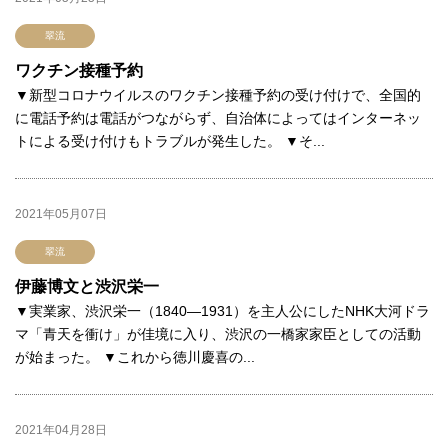
翠流
ワクチン接種予約
▼新型コロナウイルスのワクチン接種予約の受け付けで、全国的
に電話予約は電話がつながらず、自治体によってはインターネッ
トによる受け付けもトラブルが発生した。 ▼そ...
2021年05月07日
翠流
伊藤博文と渋沢栄一
▼実業家、渋沢栄一（1840―1931）を主人公にしたNHK大河ドラ
マ「青天を衝け」が佳境に入り、渋沢の一橋家家臣としての活動
が始まった。 ▼これから徳川慶喜の...
2021年04月28日